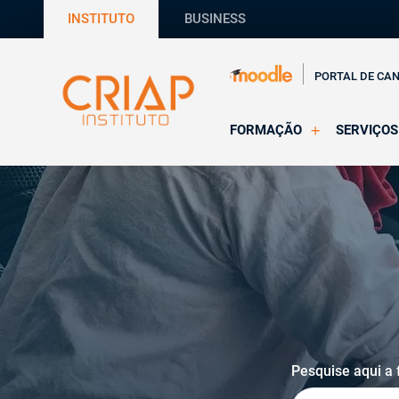
INSTITUTO
BUSINESS
PORTAL DE CA
FORMAÇÃO
SERVIÇOS
Online
Supervisã
Presencial
Consultas
Todas as Formações
Estágios
CRIAP Ed
Pesquise aqui a