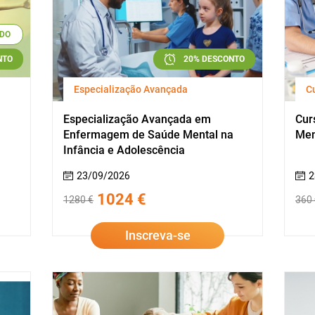
DO
NTO
20% DESCONTO
Especialização Avançada
C
Especialização Avançada em
Cur
Enfermagem de Saúde Mental na
Men
Infância e Adolescência
23/09/2026
2
1024 €
1280 €
360 
Inscreva-se