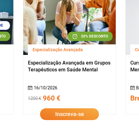
DE
NTO
20% DESCONTO
Especialização Avançada
C
Especialização Avançada em Grupos
Cur
Terapêuticos em Saúde Mental
Men
16/10/2026
B
960 €
Br
1200 €
Inscreva-se