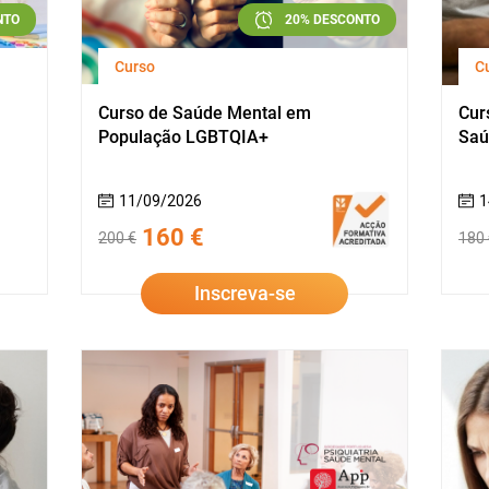
NTO
20% DESCONTO
Curso
C
Curso de Saúde Mental em
Cur
População LGBTQIA+
Saú
11/09/2026
1
160 €
200 €
180 
Inscreva-se