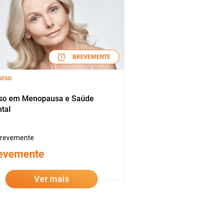
BREVEMENTE
urso
so em Menopausa e Saúde
tal
revemente
evemente
Ver mais