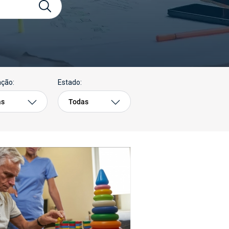
ação:
Estado:
as
Todas