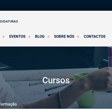
NDIDATURAS
EVENTOS
BLOG
SOBRE NÓS
CONTACTOS
o Clínica
Eventos Agendados
Artigos
Apresentação
Eventos Decorridos
Notícias
Docentes
Multimédia
Formação Acreditada OPP
ições
Parcerias e Certificações
Cursos
 formação