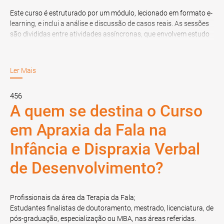
Este curso é estruturado por um módulo, lecionado em formato e-
learning, e inclui a análise e discussão de casos reais. As sessões
são divididas entre atividades assíncronas, que envolvem estudo
autónomo e revisão de materiais didáticos, e sessões síncronas,
onde os formandos participam em aulas virtuais interativas
conduzidas pelo formador.
Ler Mais
1. Dispraxia Verbal de Desenvolvimento / Apraxia da Fala na
456
Infância
A quem se destina o Curso
em Apraxia da Fala na
Durante este Curso em Apraxia da Fala na Infância e Dispraxia
Verbal de Desenvolvimento, aprofunde conhecimentos sobre
Infância e Dispraxia Verbal
DVD/AFI, desde os conceitos e terminologia até aos principais
sistemas de classificação das Perturbações dos Sons da Fala.
de Desenvolvimento?
Aprenda a realizar o diagnóstico diferencial e a aplicar
orientações para a sinalização precoce. Explore instrumentos e
procedimentos de avaliação, métodos de intervenção terapêutica
Profissionais da área da Terapia da Fala;
e estratégias de monitorização. O módulo inclui ainda a análise de
Estudantes finalistas de doutoramento, mestrado, licenciatura, de
estudos de caso.
pós-graduação, especialização ou MBA, nas áreas referidas.