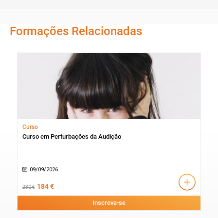
Formações Relacionadas
Curso
Esp
ão,
Curso em Perturbações da Audição
Esp
Lin
09/09/2026
B
184 €
Bre
230 €
Inscreva-se