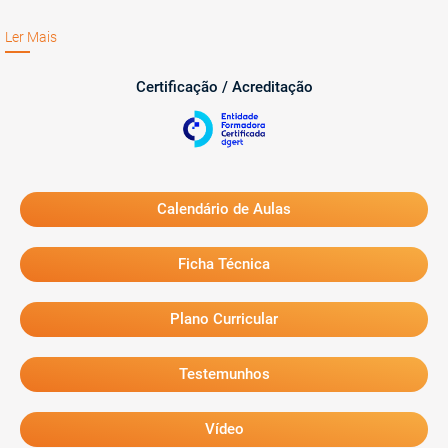
Ler Mais
Certificação / Acreditação
Calendário de Aulas
Ficha Técnica
Plano Curricular
Testemunhos
Vídeo