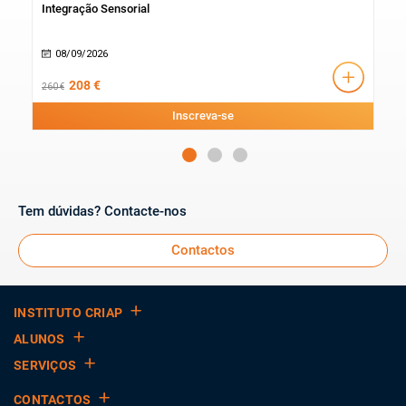
Integração Sensorial
Com
08/09/2026
2
208 €
260 €
1280
Inscreva-se
Tem dúvidas? Contacte-nos
Contactos
INSTITUTO CRIAP
ALUNOS
SERVIÇOS
CONTACTOS