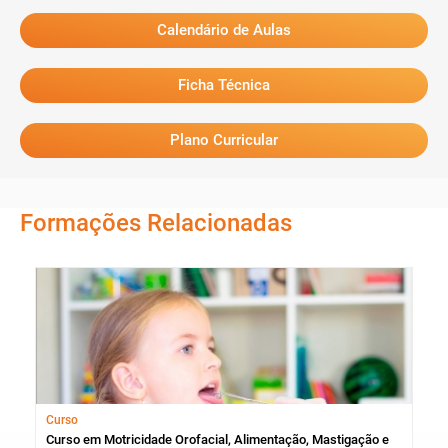
Calendário de Aulas
Ficha Técnica
Plano Curricular
Formações Relacionadas
Curso
Esp
nto
Curso em Motricidade Orofacial, Alimentação, Mastigação e
Esp