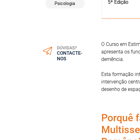
5ª Edição
Psicologia
O Curso em Estim
DÚVIDAS?
apresenta os fund
CONTACTE-
NOS
demência.
Esta formação int
intervenção centr
desenho de espaç
Porquê f
Multisse