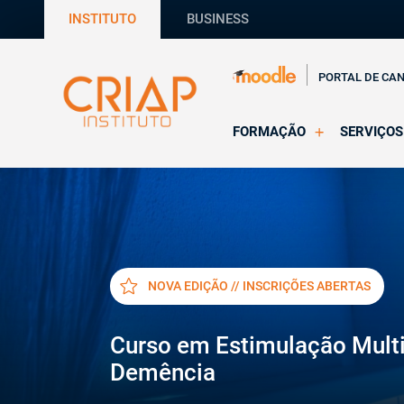
INSTITUTO
BUSINESS
PORTAL DE CA
FORMAÇÃO
SERVIÇOS
Online
Supervisã
Presencial
Consultas
Todas as Formações
Estágios
CRIAP Ed
NOVA EDIÇÃO // INSCRIÇÕES ABERTAS
Curso em Estimulação Mult
Demência