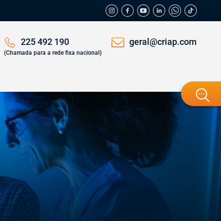
geral@criap.com
225 492 190
(Chamada para a rede fixa nacional)