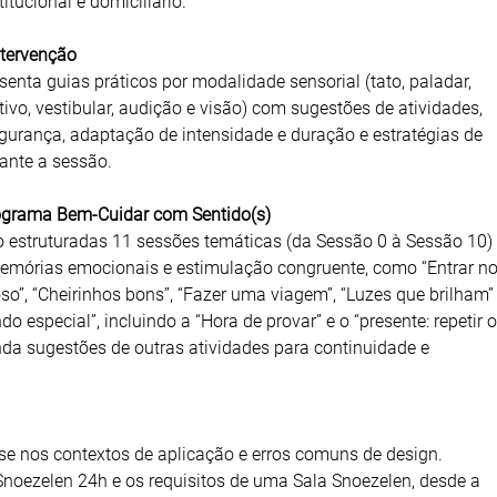
itucional e domiciliário.
ntervenção
enta guias práticos por modalidade sensorial (tato, paladar,
tivo, vestibular, audição e visão) com sugestões de atividades,
gurança, adaptação de intensidade e duração e estratégias de
nte a sessão.
ograma Bem-Cuidar com Sentido(s)
 estruturadas 11 sessões temáticas (da Sessão 0 à Sessão 10)
órias emocionais e estimulação congruente, como “Entrar n
”, “Cheirinhos bons”, “Fazer uma viagem”, “Luzes que brilham”
o especial”, incluindo a “Hora de provar” e o “presente: repetir o
inda sugestões de outras atividades para continuidade e
se nos contextos de aplicação e erros comuns de design.
Snoezelen 24h e os requisitos de uma Sala Snoezelen, desde a