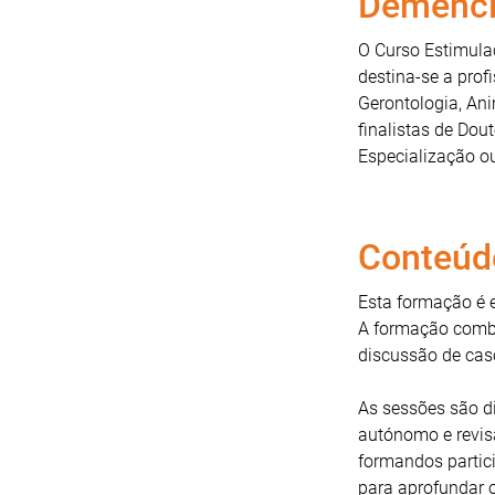
Demênci
O Curso Estimula
destina-se a prof
Gerontologia, An
finalistas de Dou
Especialização ou
Conteúd
Esta formação é 
A formação combin
discussão de caso
As sessões são di
autónomo e revisã
formandos partic
para aprofundar 