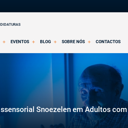
NDIDATURAS
EVENTOS
BLOG
SOBRE NÓS
CONTACTOS
o Clínica
Eventos Agendados
Artigos
Apresentação
Eventos Decorridos
Notícias
Docentes
Multimédia
Formação Acreditada OPP
ições
Parcerias e Certificações
issensorial Snoezelen em Adultos com