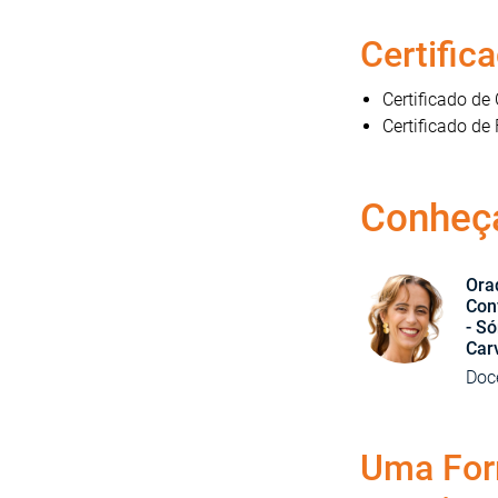
Certific
Certificado de
Certificado de
Conheç
Ora
Con
- Só
Car
Doc
Uma Form