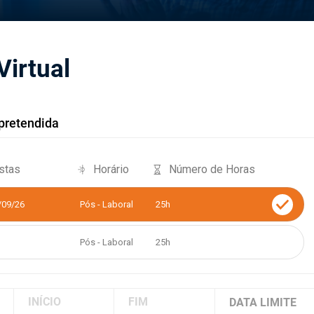
Virtual
pretendida
stas
Horário
Número de Horas
/09/26
Pós - Laboral
25h
Pós - Laboral
25h
INÍCIO
FIM
DATA LIMITE