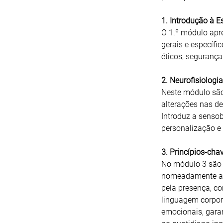
1. Introdução à 
O 1.º módulo apre
gerais e específi
éticos, segurança
2. Neurofisiologi
Neste módulo são
alterações nas d
Introduz a sensob
personalização e 
3. Princípios-cha
No módulo 3 são o
nomeadamente ada
pela presença, con
linguagem corpora
emocionais, gara