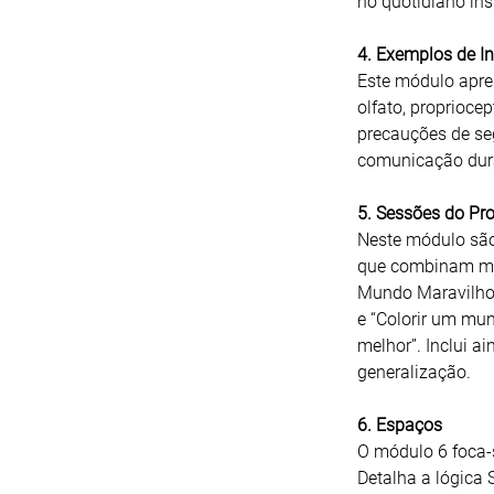
no quotidiano inst
4. Exemplos de I
Este módulo apres
olfato, propriocep
precauções de se
comunicação dura
5. Sessões do Pr
Neste módulo são
que combinam mem
Mundo Maravilhoso
e “Colorir um mund
melhor”. Inclui a
generalização.
6. Espaços
O módulo 6 foca-
Detalha a lógica 