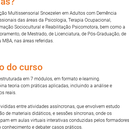
as?
ção Multissensorial Snoezelen em Adultos com Demência
issionais das áreas da Psicologia, Terapia Ocupacional,
imação Sociocultural e Reabilitação Psicomotora, bem como a
toramento, de Mestrado, de Licenciatura, de Pós-Graduação, de
 MBA, nas áreas referidas.
o do curso
estruturada em 7 módulos, em formato e-learning.
a teoria com práticas aplicadas, incluindo a análise e
s reais.
vididas entre atividades assíncronas, que envolvem estudo
o de materiais didáticos, e sessões síncronas, onde os
ipam em aulas virtuais interativas conduzidas pelos formadore
o conhecimento e debater casos práticos.