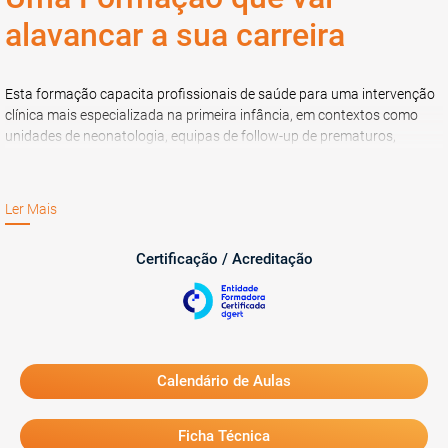
5. O Brincar do Bebé
alavancar a sua carreira
O último módulo discute a relação entre a ludicidade e a
humanidade, questionando e explorando o momento a partir do
Esta formação capacita profissionais de saúde para uma intervenção
qual o bebé começa a brincar e o significado desse ato.
clínica mais especializada na primeira infância, em contextos como
unidades de neonatologia, equipas de follow-up de prematuros,
centros de desenvolvimento infantil e prática clínica privada focada na
saúde infantil.
Ler Mais
Certificação / Acreditação
Calendário de Aulas
Ficha Técnica