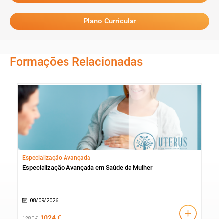
Plano Curricular
Formações Relacionadas
Especialização Avançada
Cur
Especialização Avançada em Saúde da Mulher
Cur
08/09/2026
1
1024 €
1280 €
230 