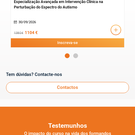
Especialização Avançada em Intervenção Clínica na
Cur
Perturbação do Espectro do Autismo
30/09/2026
1
1104 €
1380 €
270 
Inscreva-se
Tem dúvidas? Contacte-nos
Contactos
Testemunhos
O impacto do curso na vida dos formandos