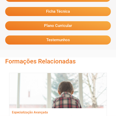
Ficha Técnica
Plano Curricular
Testemunhos
Formações Relacionadas
Especialização Avançada
Cur