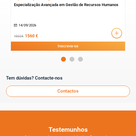
Especialização Avançada em Gestão de Recursos Humanos
Esp
Men
14/09/2026
1
1560 €
1950 €
1680
Inscreva-se
Tem dúvidas? Contacte-nos
Contactos
Testemunhos