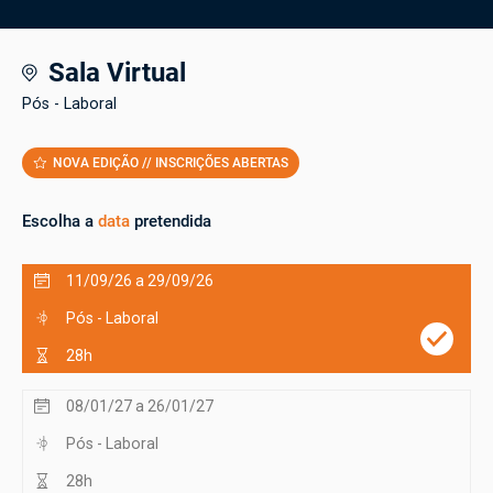
Sala Virtual
Pós - Laboral
NOVA EDIÇÃO // INSCRIÇÕES ABERTAS
Escolha a
data
pretendida
11/09/26 a 29/09/26
Pós - Laboral
28h
08/01/27 a 26/01/27
Pós - Laboral
28h