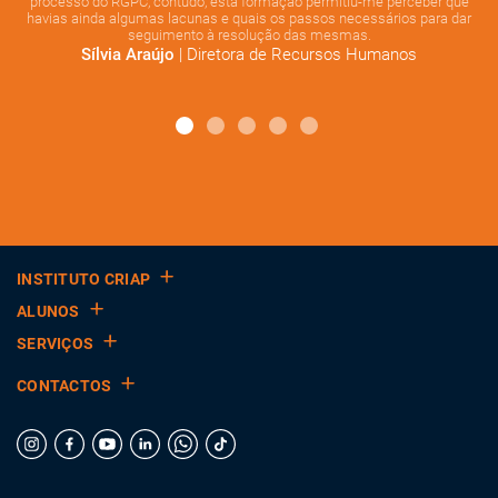
va
processo do RGPC, contudo, esta formação permitiu-me perceber que
co
.
havias ainda algumas lacunas e quais os passos necessários para dar
seguimento à resolução das mesmas.
| Diretora de Recursos Humanos
Sílvia Araújo
INSTITUTO CRIAP
ALUNOS
SERVIÇOS
CONTACTOS