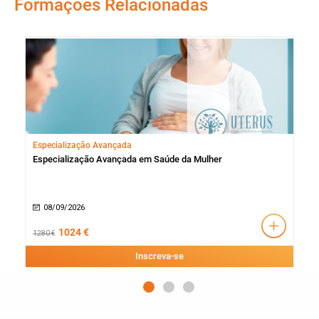
Formações Relacionadas
Especialização Avançada
Cur
 do
Especialização Avançada em Saúde da Mulher
Curs
08/09/2026
1
1024 €
1280 €
300 
Inscreva-se