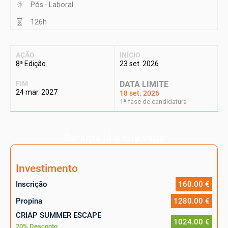
Pós - Laboral
126h
AÇÃO
INÍCIO
8ª Edição
23 set. 2026
FIM
DATA LIMITE
24 mar. 2027
18 set. 2026
1ª fase de candidatura
Garanta já a sua vaga
Investimento
Inscrição
160.00 €
Propina
1280.00 €
CRIAP SUMMER ESCAPE
1024.00 €
20% Desconto