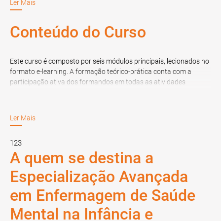
Ler Mais
Conteúdo do Curso
Este curso é composto por seis módulos principais, lecionados no
formato e-learning. A formação teórico-prática conta com a
participação ativa dos formandos em todas as atividades
propostas, com sessões em tempo real.
1. Introdução à Saúde Mental na Infância e Adolescência
Ler Mais
Este módulo introduz os conceitos de saúde e doença mental, os
123
fatores protetores e de risco. Além disso, serão abordadas
A quem se destina a
questões éticas e legais na enfermagem de saúde mental e
Especialização Avançada
psiquiátrica.
em Enfermagem de Saúde
2. Da Saúde à Doença Mental
Mental na Infância e