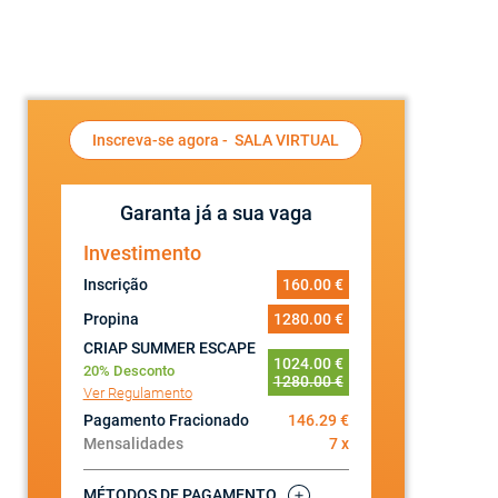
Inscreva-se agora -
SALA VIRTUAL
Garanta já a sua vaga
Investimento
Inscrição
160.00 €
Propina
1280.00 €
CRIAP SUMMER ESCAPE
1024.00 €
20% Desconto
1280.00 €
Ver Regulamento
Pagamento Fracionado
146.29 €
Mensalidades
7 x
MÉTODOS DE PAGAMENTO