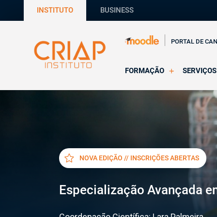
INSTITUTO
BUSINESS
PORTAL DE CA
FORMAÇÃO
SERVIÇOS
Online
Supervisã
Presencial
Consultas
Todas as Formações
Estágios
CRIAP Ed
NOVA EDIÇÃO // INSCRIÇÕES ABERTAS
Especialização Avançada e
Coordenação Científica:
Lara Palmeira