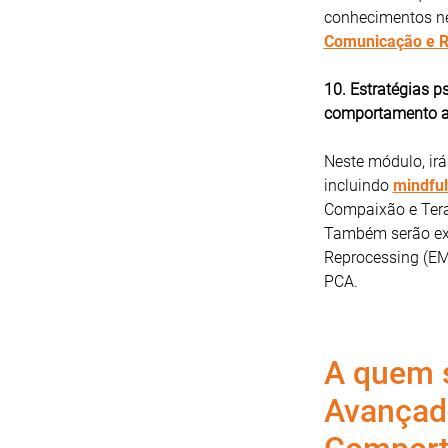
conhecimentos ne
Comunicação e R
10. Estratégias p
comportamento a
Neste módulo, irá
incluindo
mindfu
Compaixão e Tera
Também serão exp
Reprocessing (EMD
PCA.
A quem s
Avançad