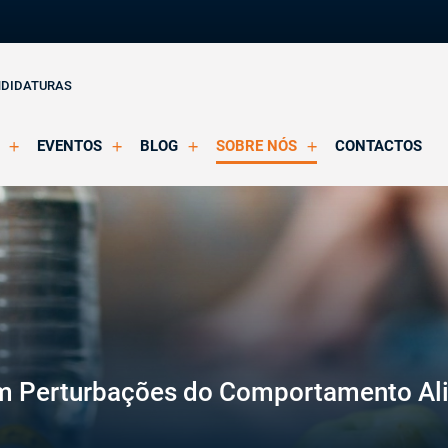
NDIDATURAS
EVENTOS
BLOG
SOBRE NÓS
CONTACTOS
o Clínica
Eventos Agendados
Artigos
Apresentação
Eventos Decorridos
Notícias
Docentes
Multimédia
Formação Acreditada OPP
ições
Parcerias e Certificações
m Perturbações do Comportamento Al