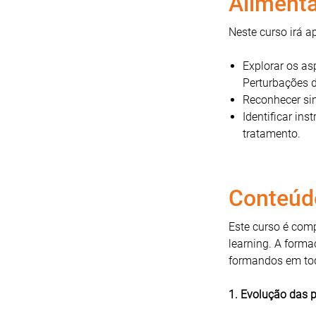
Alimenta
Neste curso irá a
Explorar os as
Perturbações 
Reconhecer sin
Identificar in
tratamento.
Conteúd
Este curso é comp
learning. A forma
formandos em tod
1. Evolução das 