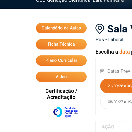
Sala 
Calendário de Aulas
Pós - Laboral
Ficha Técnica
Escolha a
data
Plano Curricular
Datas Previ
Vídeo
21/09/26 a 30
Certificação /
Acreditação
08/03/27 a 19
AÇÃO