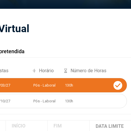
Virtual
pretendida
stas
Horário
Número de Horas
/03/27
Pós - Laboral
130h
/10/27
Pós - Laboral
130h
INÍCIO
FIM
DATA LIMITE