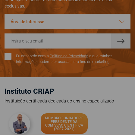
exclusivas.
Área de Interesse
Eu concordo com a
Política de Privacidade
e que minhas
informações podem ser usadas para fins de marketing.
Instituto CRIAP
Instituição certificada dedicada ao ensino especializado
MEMBRO FUNDADOR E
PRESIDENTE DA
COMISSÃO CIENTIFICA
(2007-2021)