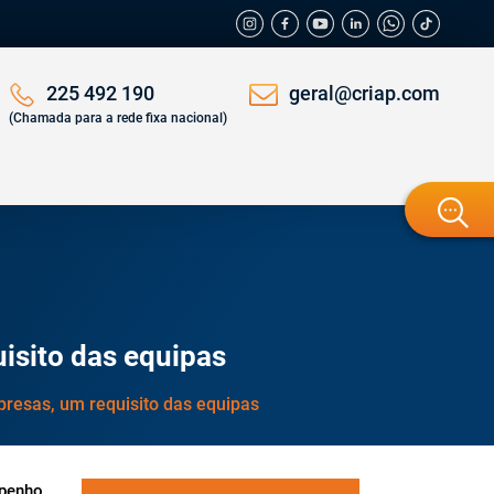
geral@criap.com
225 492 190
(Chamada para a rede fixa nacional)
isito das equipas
presas, um requisito das equipas
mpenho