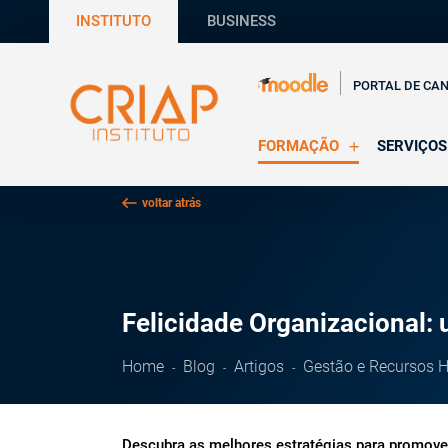
INSTITUTO
BUSINESS
PORTAL DE CA
FORMAÇÃO
SERVIÇOS
Online
Supervisã
voltar atrás
Presencial
Consultas
Todas as Formações
Estágios
CRIAP Ed
Felicidade Organizacional:
Home
Blog
Artigos
Gestão e Recursos
Descubra as melhores estratégias para promover