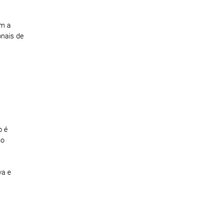
am a
onais de
o é
no
va e