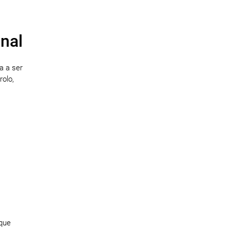
nal
a a ser
olo,
que