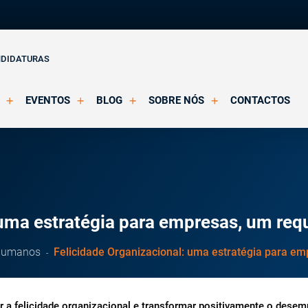
NDIDATURAS
EVENTOS
BLOG
SOBRE NÓS
CONTACTOS
o Clínica
Eventos Agendados
Artigos
Apresentação
Eventos Decorridos
Notícias
Docentes
Multimédia
Formação Acreditada OPP
ições
Parcerias e Certificações
 uma estratégia para empresas, um requ
 Humanos
Felicidade Organizacional: uma estratégia para em
 a felicidade organizacional e transformar positivamente o dese