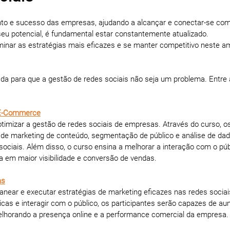
nto e sucesso das empresas, ajudando a alcançar e conectar-se co
 seu potencial, é fundamental estar constantemente atualizado.
minar as estratégias mais eficazes e se manter competitivo neste a
da para que a gestão de redes sociais não seja um problema. Entre 
e E-Commerce
timizar a gestão de redes sociais de empresas. Através do curso, o
 de marketing de conteúdo, segmentação de público e análise de dad
ociais. Além disso, o curso ensina a melhorar a interação com o púb
ta em maior visibilidade e conversão de vendas.
as
ear e executar estratégias de marketing eficazes nas redes sociai
ricas e interagir com o público, os participantes serão capazes de a
melhorando a presença online e a performance comercial da empresa.