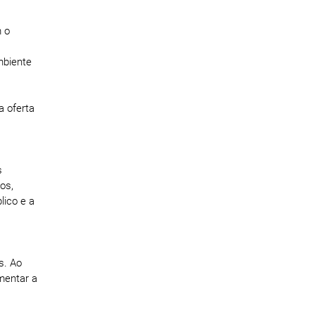
m o
mbiente
a oferta
s
os,
lico e a
s. Ao
umentar a