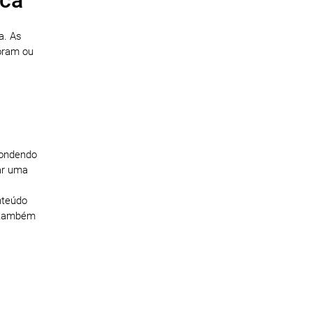
a. As
oram ou
pondendo
ar uma
nteúdo
s também