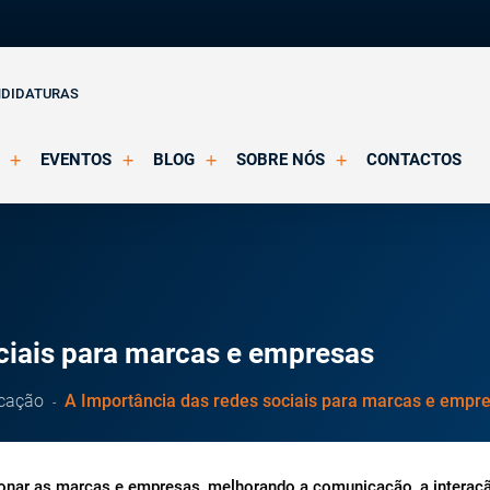
NDIDATURAS
EVENTOS
BLOG
SOBRE NÓS
CONTACTOS
o Clínica
Eventos Agendados
Artigos
Apresentação
Eventos Decorridos
Notícias
Docentes
Multimédia
Formação Acreditada OPP
ições
Parcerias e Certificações
ciais para marcas e empresas
cação
A Importância das redes sociais para marcas e empr
nar as marcas e empresas, melhorando a comunicação, a interaçã