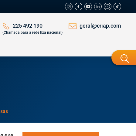
geral@criap.com
225 492 190
(Chamada para a rede fixa nacional)
esas
o e as