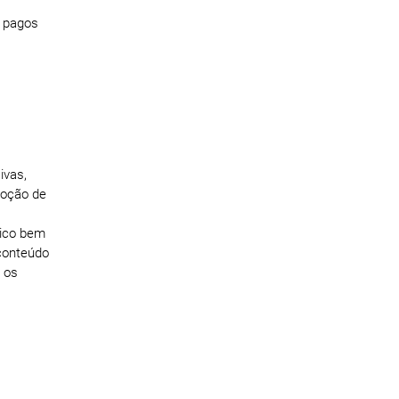
s pagos
ivas,
moção de
gico bem
 conteúdo
r os