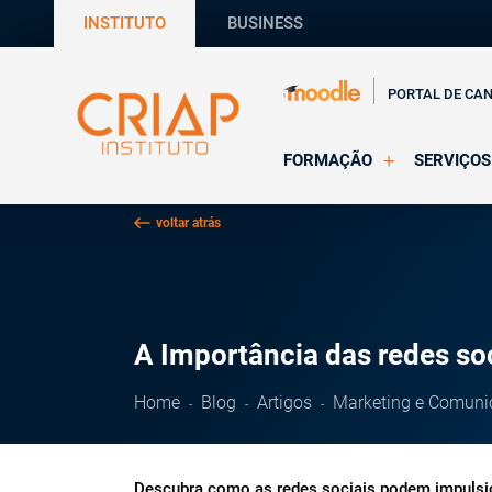
INSTITUTO
BUSINESS
PORTAL DE CA
FORMAÇÃO
SERVIÇOS
Online
Supervisã
voltar atrás
Presencial
Consultas
Todas as Formações
Estágios
CRIAP Ed
A Importância das redes so
Home
Blog
Artigos
Marketing e Comuni
Descubra como as redes sociais podem impulsio