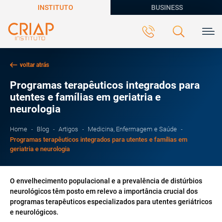
INSTITUTO
BUSINESS
voltar atrás
Programas terapêuticos integrados para
utentes e famílias em geriatria e
neurologia
Home
Blog
Artigos
Medicina, Enfermagem e Saúde
Programas terapêuticos integrados para utentes e famílias em
geriatria e neurologia
O envelhecimento populacional e a prevalência de distúrbios
neurológicos têm posto em relevo a importância crucial dos
programas terapêuticos especializados para utentes geriátricos
e neurológicos.