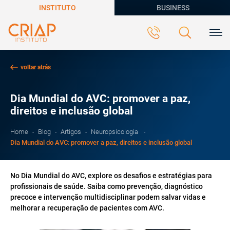
INSTITUTO
BUSINESS
voltar atrás
Dia Mundial do AVC: promover a paz,
direitos e inclusão global
Home
Blog
Artigos
Neuropsicologia
Dia Mundial do AVC: promover a paz, direitos e inclusão global
No Dia Mundial do AVC, explore os desafios e estratégias para
profissionais de saúde. Saiba como prevenção, diagnóstico
precoce e intervenção multidisciplinar podem salvar vidas e
melhorar a recuperação de pacientes com AVC.