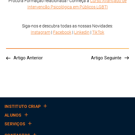
Procura Formação relacionada? Conheça a
Curso Avançado de
Intervenção Psicológica em Públicos LGBTI
Siga-nos e descubra todas as nossas Novidades:
Instagram
|
Facebook
|
Linkedin
|
TikTok
Artigo Anterior
Artigo Seguinte
INSTITUTO CRIAP
ALUNOS
SERVIÇOS