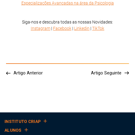
Especializações Avançadas na área da Psicologia
Siga-nos e descubra todas as nossas Novidades:
Instagram
|
Facebook
|
Linkedin
|
TikTok
Artigo Anterior
Artigo Seguinte
INSTITUTO CRIAP
ALUNOS