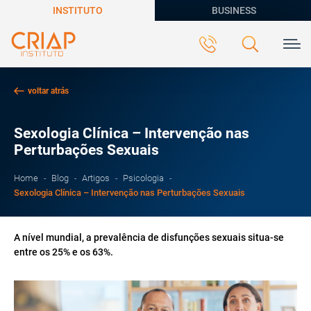
INSTITUTO
BUSINESS
voltar atrás
Sexologia Clínica – Intervenção nas
Perturbações Sexuais
Home
Blog
Artigos
Psicologia
Sexologia Clínica – Intervenção nas Perturbações Sexuais
A nível mundial, a prevalência de disfunções sexuais situa-se
entre os 25% e os 63%.