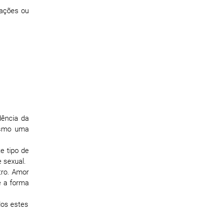
mações ou
dência da
mesmo uma
e tipo de
e sexual.
tro. Amor
é a forma
odos estes