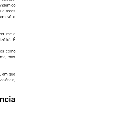
pandémico
que todos
uem vê e
rrou-me e
zê-lo”. É
rmos como
cima, mas
e, em que
iolência,
ncia