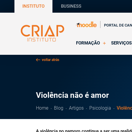
INSTITUTO
BUSINESS
PORTAL DE CA
FORMAÇÃO
SERVIÇOS
Online
Supervisã
voltar atrás
Presencial
Consultas
Todas as Formações
Estágios
CRIAP Ed
Violência não é amor
Home
Blog
Artigos
Psicologia
Violên
A violência no namoro continua a ser uma real