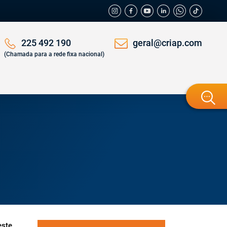
geral@criap.com
225 492 190
(Chamada para a rede fixa nacional)
este