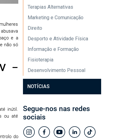
Terapias Alternativas
Marketing e Comunicação
 mulheres
Direito
 abusava
paço e a
Desporto e Atividade Física
ce não só
Informação e Formação
Fisioterapia
AV –
Desenvolvimento Pessoal
NOTÍCIAS
Segue-nos nas redes
é inútil.
sociais
s ou até
ntrolo do