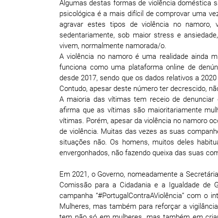
Algumas destas formas de violência doméstica sã
psicológica é a mais difícil de comprovar uma v
agravar estes tipos de violência no namoro,
sedentariamente, sob maior stress e ansiedad
vivem, normalmente namorada/o.
A violência no namoro é uma realidade ainda 
funciona como uma plataforma online de denúnc
desde 2017, sendo que os dados relativos a 202
Contudo, apesar deste número ter decrescido, não
A maioria das vítimas tem receio de denunciar 
afirma que as vítimas são maioritariamente mu
vítimas. Porém, apesar da violência no namoro oc
de violência. Muitas das vezes as suas compan
situações não. Os homens, muitos deles habitu
envergonhados, não fazendo queixa das suas com
Em 2021, o Governo, nomeadamente a Secretária 
Comissão para a Cidadania e a Igualdade de 
campanha “#PortugalContraAViolência” com o intu
Mulheres, mas também para reforçar a vigilânci
tem não só em mulheres, mas também em crianças