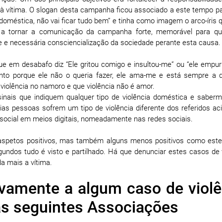
à vítima. O slogan desta campanha ficou associado a este tempo 
doméstica, não vai ficar tudo bem” e tinha como imagem o arco-íris 
 a tornar a comunicação da campanha forte, memorável para q
e e necessária consciencialização da sociedade perante esta causa.
 em desabafo diz “Ele gritou comigo e insultou-me” ou “ele empu
to porque ele não o queria fazer, ele ama-me e está sempre a di
 violência no namoro e que violência não é amor.
sinais que indiquem qualquer tipo de violência doméstica e sabe
ias pessoas sofrem um tipo de violência diferente dos referidos a
a social em meios digitais, nomeadamente nas redes sociais.
s aspetos positivos, mas também alguns menos positivos como est
ndos tudo é visto e partilhado. Há que denunciar estes casos de v
a mais a vítima.
tivamente a algum caso de violê
as seguintes Associações