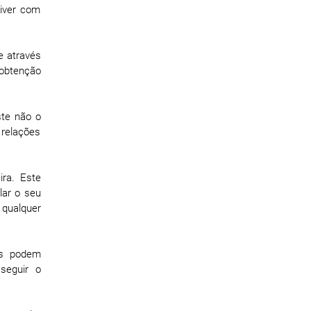
iver com
e através
/obtenção
ste não o
 relações
ra. Este
lar o seu
 qualquer
os podem
seguir o