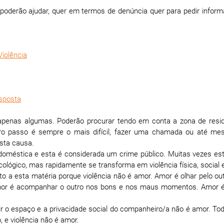
oderão ajudar, quer em termos de denúncia quer para pedir infor
iolência
esposta
apenas algumas. Poderão procurar tendo em conta a zona de resi
meiro passo é sempre o mais difícil, fazer uma chamada ou até 
sta causa.
doméstica e esta é considerada um crime público. Muitas vezes est
cológico, mas rapidamente se transforma em violência física, social 
 a esta matéria porque violência não é amor. Amor é olhar pelo ou
. Amor é acompanhar o outro nos bons e nos maus momentos. Amor 
invadir o espaço e a privacidade social do companheiro/a não é amor. T
 e violência não é amor.