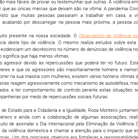
o mais fáceis de provar ou testemunhar que outras. A violência em
ez que as únicas marcas que deixam são na vítima. A pandemia Covi
 visto que muitas pessoas passaram a trabalhar em casa, a vi
e, acabando por descarregar na pessoa mais próxima, a pessoa 
muito presente na nossa sociedade. O
Observatório de Violência 
ia deste tipo de violência. O mesmo realiza estudos sobre esta
0 evidenciam um decréscimo no número de denúncias de violência n
 significa que haja menos vítimas.
o agressor devido às repercussões que poderá ter no futuro. Est
lheres e que os agressores são maioritariamente homens e namo
orrer na sua maioria com mulheres, existem vários homens vítimas d
heiras reagem agressivamente como mecanismo de autodefesa, ma
ados a ter comportamento de controlo perante estas situações 
panheiras por medo de repercussões sociais futuras.
de Estado para a Cidadania e a Igualdade, Rosa Monteiro juntame
Género e ainda com a colaboração de algumas associações, real
ito de assinalar o Dia Internacional pela Eliminação da Violência 
a da violência doméstica e chamar a atenção para o impacto que e
. Um dos principais objetivos era fortalecer a responsabilidade 