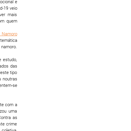
ocional e
d-19 veio
ver mais
com quem
no Namoro
 temática
o namoro.
e estudo,
rados das
este tipo
s noutras
sentem-se
nte com a
izou uma
Contra as
ste crime
coletiva,