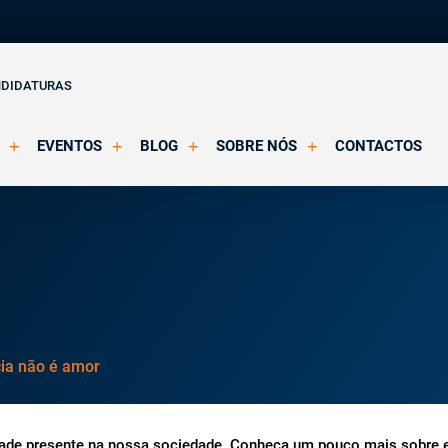
NDIDATURAS
EVENTOS
BLOG
SOBRE NÓS
CONTACTOS
o Clínica
Eventos Agendados
Artigos
Apresentação
Eventos Decorridos
Notícias
Docentes
Multimédia
Formação Acreditada OPP
ições
Parcerias e Certificações
cia não é amor
idade presente na nossa sociedade. Conheça um pouco mais sobre 