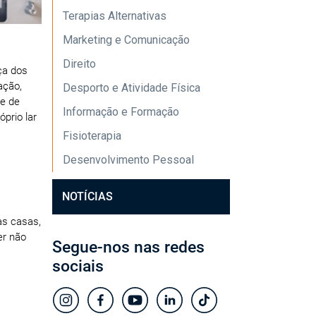
Terapias Alternativas
Marketing e Comunicação
Direito
ça dos
ação,
Desporto e Atividade Física
de de
Informação e Formação
prio lar
Fisioterapia
Desenvolvimento Pessoal
NOTÍCIAS
as casas,
er não
Segue-nos nas redes
sociais