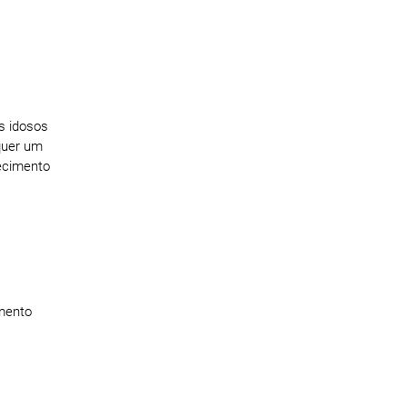
os idosos
quer um
hecimento
imento