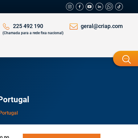
geral@criap.com
225 492 190
(Chamada para a rede fixa nacional)
 Portugal
 Portugal
to no