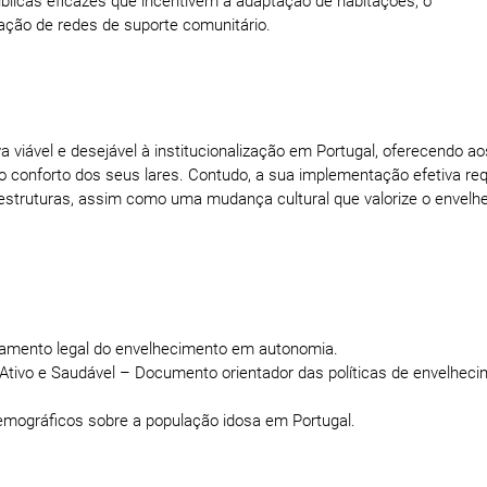
úblicas eficazes que incentivem a adaptação de habitações, o
iação de redes de suporte comunitário.
 viável e desejável à institucionalização em Portugal, oferecendo a
 conforto dos seus lares. Contudo, a sua implementação efetiva re
raestruturas, assim como uma mudança cultural que valorize o envel
ramento legal do envelhecimento em autonomia.
Ativo e Saudável – Documento orientador das políticas de envelhec
demográficos sobre a população idosa em Portugal.