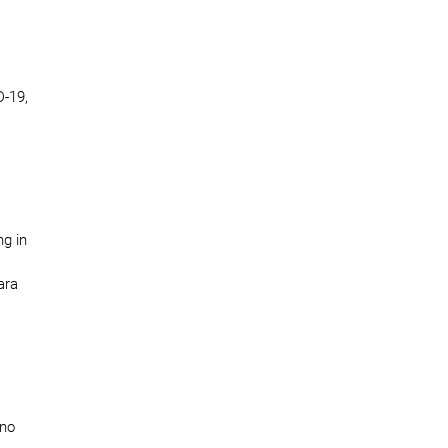
D-19,
g in
ara
 no