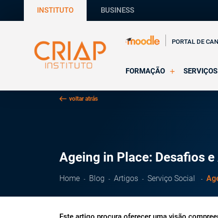
INSTITUTO
BUSINESS
PORTAL DE CA
FORMAÇÃO
SERVIÇOS
Online
Supervisã
voltar atrás
Presencial
Consultas
Todas as Formações
Estágios
CRIAP Ed
Ageing in Place: Desafios e
Home
Blog
Artigos
Serviço Social
Age
Este artigo procura oferecer uma visão compree