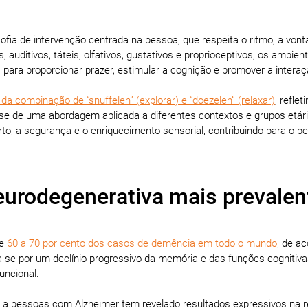
ofia de intervenção centrada na pessoa, que respeita o ritmo, a vont
, auditivos, táteis, olfativos, gustativos e proprioceptivos, os ambien
para proporcionar prazer, estimular a cognição e promover a intera
da combinação de “snuffelen” (explorar) e “doezelen” (relaxar)
, reflet
ta-se de uma abordagem aplicada a diferentes contextos e grupos etári
rto, a segurança e o enriquecimento sensorial, contribuindo para o b
eurodegenerativa mais prevalen
de
60 a 70 por cento dos casos de demência em todo o mundo
, de a
-se por um declínio progressivo da memória e das funções cognitiva
uncional.
 a pessoas com Alzheimer tem revelado resultados expressivos na 