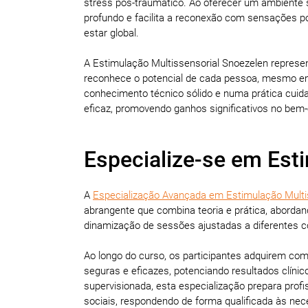
stress pós-traumático. Ao oferecer um ambiente s
profundo e facilita a reconexão com sensações p
estar global.
A Estimulação Multissensorial Snoezelen represe
reconhece o potencial de cada pessoa, mesmo e
conhecimento técnico sólido e numa prática cuida
eficaz, promovendo ganhos significativos no bem-
Especialize-se em Est
A
Especialização Avançada em Estimulação Multi
abrangente que combina teoria e prática, aborda
dinamização de sessões ajustadas a diferentes co
Ao longo do curso, os participantes adquirem com
seguras e eficazes, potenciando resultados clínic
supervisionada, esta especialização prepara profi
sociais, respondendo de forma qualificada às ne