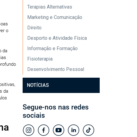
Terapias Alternativas
Marketing e Comunicação
soas
Direito
er o
Desporto e Atividade Física
Informação e Formação
o da
ias
Fisioterapia
profundo
Desenvolvimento Pessoal
sitivas,
NOTÍCIAS
s da
ulos
Segue-nos nas redes
sociais
na