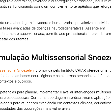
eguro e controlado, favorece a autorregulação emocional, induz rel
ositivas, funcionando como um complemento terapêutico que reforç
nta uma abordagem inovadora e humanizada, que valoriza a individua
m fases avançadas de doenças neurodegenerativas. Assente em
dosamente supervisionada, permite aos profissionais intervir de fo
estar dos utentes.
imulação Multissensorial Snoez
ssensorial Snoezelen
, promovida pelo Instituto CRIAP, oferece uma 
ndo desde as bases neurológicas e os sistemas sensoriais até à con
ntextos e públicos.
petências para planear, implementar e avaliar intervenções multisse
os e psicossociais. Com uma abordagem interdisciplinar e aplicação 
ssionais para atuar com excelência em contextos clínicos, educativo
cessidades das populações mais vulneráveis.