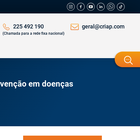
geral@criap.com
225 492 190
(Chamada para a rede fixa nacional)
ervenção em doenças