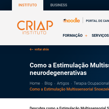
INSTITUTO
BUSINESS
PORTAL DE CA
FORMAÇÃO
SERVIÇOS
Online
Supervisã
voltar atrás
Presencial
Consultas
Todas as Formações
Estágios
Como a Estimulação Multis
CRIAP Ed
neurodegenerativas
Home
Blog
Artigos
Terapia Ocupaciona
Como a Estimulação Multissensorial Snoeze
Descubra como a Estimulação Multissensorial 