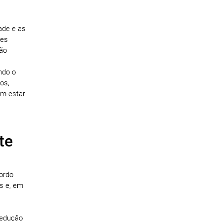
ade e as
tes
ção
indo o
os,
em-estar
te
cordo
s e, em
redução