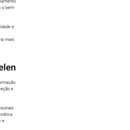
axamento
a o bem-
lidade e
rma mais
elen
formação
ceção e
nsoriais
prática
s e