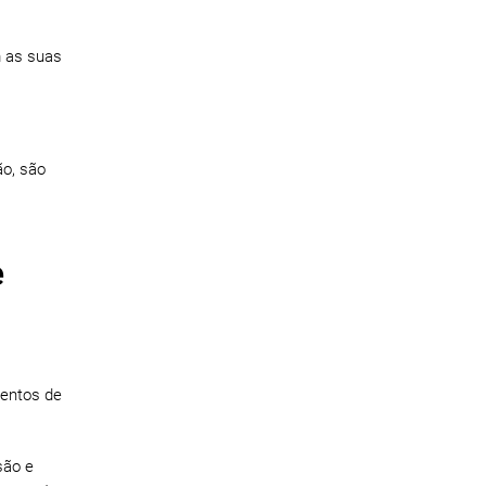
m as suas
ão, são
e
mentos de
são e