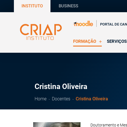
INSTITUTO
BUSINESS
PORTAL DE CA
FORMAÇÃO
SERVIÇOS
Online
Supervisã
Presencial
Consultas
Todas as Formações
Estágios
CRIAP Ed
Cristina Oliveira
Home
Docentes
Cristina Oliveira
Doutoramento e Mestr