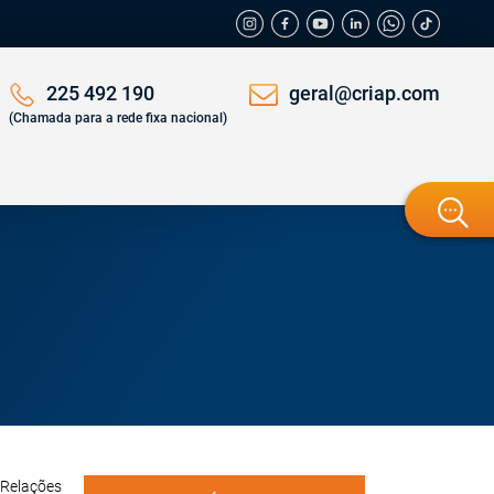
geral@criap.com
225 492 190
(Chamada para a rede fixa nacional)
 Relações