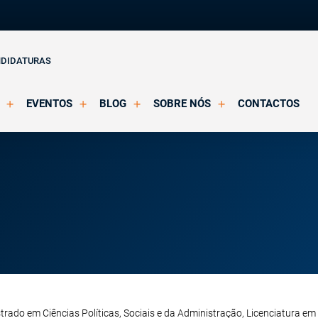
NDIDATURAS
EVENTOS
BLOG
SOBRE NÓS
CONTACTOS
o Clínica
Eventos Agendados
Artigos
Apresentação
Eventos Decorridos
Notícias
Docentes
Multimédia
Formação Acreditada OPP
ições
Parcerias e Certificações
ado em Ciências Políticas, Sociais e da Administração, Licenciatura em