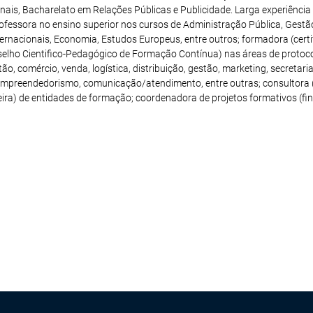
onais, Bacharelato em Relações Públicas e Publicidade. Larga experiência
ofessora no ensino superior nos cursos de Administração Pública, Gestão
nternacionais, Economia, Estudos Europeus, entre outros; formadora (cert
selho Cientifico-Pedagógico de Formação Contínua) nas áreas de protoco
o, comércio, venda, logística, distribuição, gestão, marketing, secretari
mpreendedorismo, comunicação/atendimento, entre outras; consultora (
ira) de entidades de formação; coordenadora de projetos formativos (fi