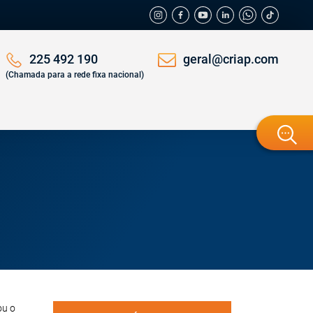
geral@criap.com
225 492 190
(Chamada para a rede fixa nacional)
ou o