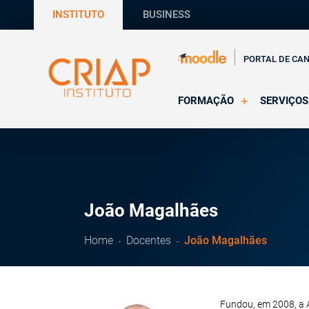
INSTITUTO
BUSINESS
PORTAL DE CA
FORMAÇÃO
SERVIÇOS
Online
Supervisã
Presencial
Consultas
Todas as Formações
Estágios
CRIAP Ed
João Magalhães
Home
Docentes
João Magalhães
Fundou, em 2008, a A