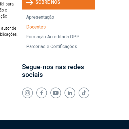
SOBRE NÓS
ki, para
ão e
ação
Apresentação
Docentes
 autor de
blicações.
Formação Acreditada OPP
Parcerias e Certificações
Segue-nos nas redes
sociais