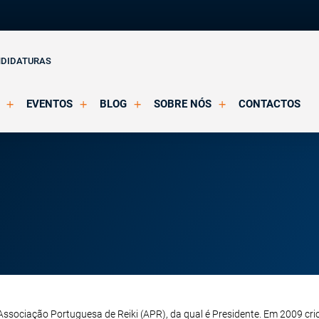
NDIDATURAS
EVENTOS
BLOG
SOBRE NÓS
CONTACTOS
o Clínica
Eventos Agendados
Artigos
Apresentação
Eventos Decorridos
Notícias
Docentes
Multimédia
Formação Acreditada OPP
ições
Parcerias e Certificações
ssociação Portuguesa de Reiki (APR), da qual é Presidente. Em 2009 cri