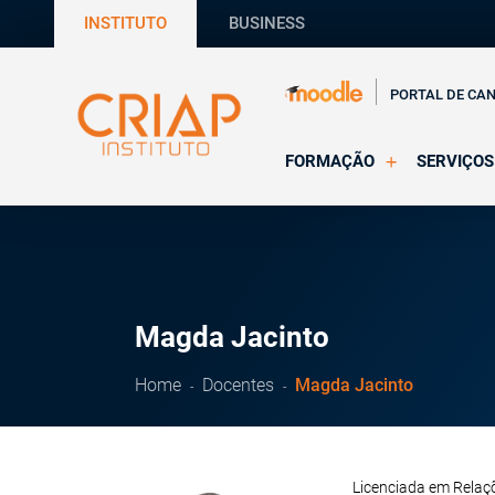
INSTITUTO
BUSINESS
PORTAL DE CA
FORMAÇÃO
SERVIÇOS
Online
Supervisã
Presencial
Consultas
Todas as Formações
Estágios
CRIAP Ed
Magda Jacinto
Home
Docentes
Magda Jacinto
Licenciada em Relaçõ