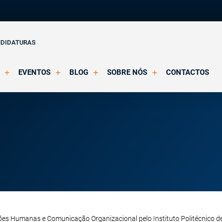
NDIDATURAS
EVENTOS
BLOG
SOBRE NÓS
CONTACTOS
o Clínica
Eventos Agendados
Artigos
Apresentação
Eventos Decorridos
Notícias
Docentes
Multimédia
Formação Acreditada OPP
ições
Parcerias e Certificações
es Humanas e Comunicação Organizacional pelo Instituto Politécnico de 