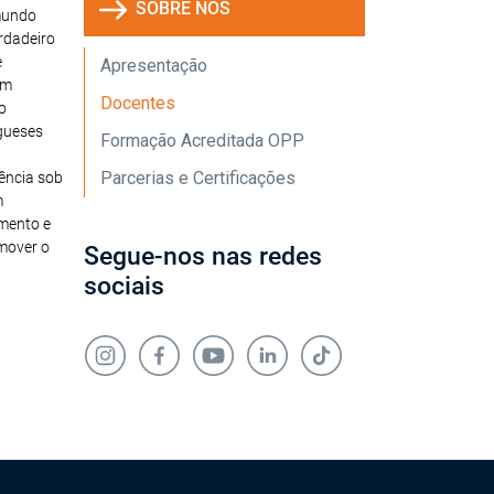
SOBRE NÓS
mundo
rdadeiro
e
Apresentação
em
Docentes
o
ugueses
Formação Acreditada OPP
Parcerias e Certificações
nência sob
m
imento e
mover o
Segue-nos nas redes
sociais