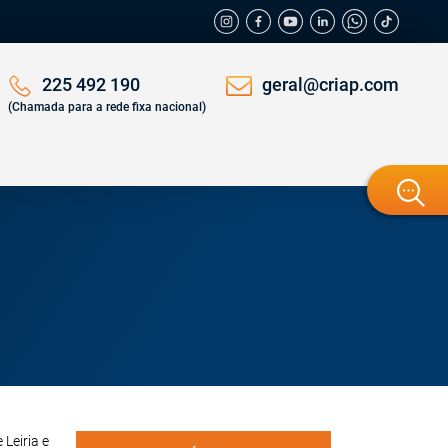
geral@criap.com
225 492 190
(Chamada para a rede fixa nacional)
Leiria e