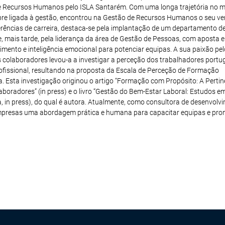
 Recursos Humanos pelo ISLA Santarém. Com uma longa trajetória no 
pre ligada à gestão, encontrou na Gestão de Recursos Humanos o seu ve
rências de carreira, destaca-se pela implantação de um departamento d
 mais tarde, pela liderança da área de Gestão de Pessoas, com aposta 
mento e inteligência emocional para potenciar equipas. A sua paixão pel
 colaboradores levou-a a investigar a perceção dos trabalhadores port
ofissional, resultando na proposta da Escala de Perceção de Formação
a. Esta investigação originou o artigo “Formação com Propósito: A Perti
aboradores” (in press) e o livro “Gestão do Bem-Estar Laboral: Estudos e
a, in press), do qual é autora. Atualmente, como consultora de desenvolv
mpresas uma abordagem prática e humana para capacitar equipas e pro