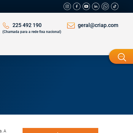
geral@criap.com
225 492 190
(Chamada para a rede fixa nacional)
a. A