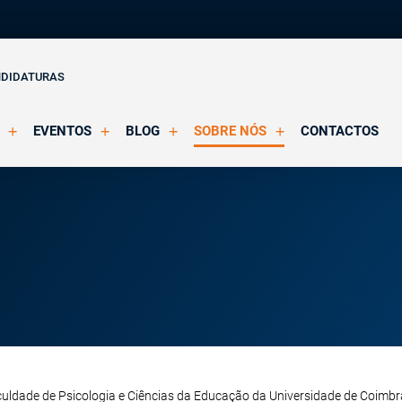
NDIDATURAS
EVENTOS
BLOG
SOBRE NÓS
CONTACTOS
o Clínica
Eventos Agendados
Artigos
Apresentação
Eventos Decorridos
Notícias
Docentes
Multimédia
Formação Acreditada OPP
ições
Parcerias e Certificações
culdade de Psicologia e Ciências da Educação da Universidade de Coimbr