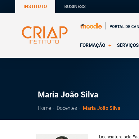
INSTITUTO
BUSINESS
PORTAL DE CA
FORMAÇÃO
SERVIÇOS
Online
Supervisã
Presencial
Consultas
Todas as Formações
Estágios
CRIAP Ed
Maria João Silva
Home
Docentes
Maria João Silva
Licenciatura pela Fa