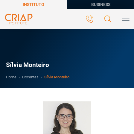
INSTITUTO
BUSINESS
Sílvia Monteiro
Sílvia Monteiro
Home
Docentes