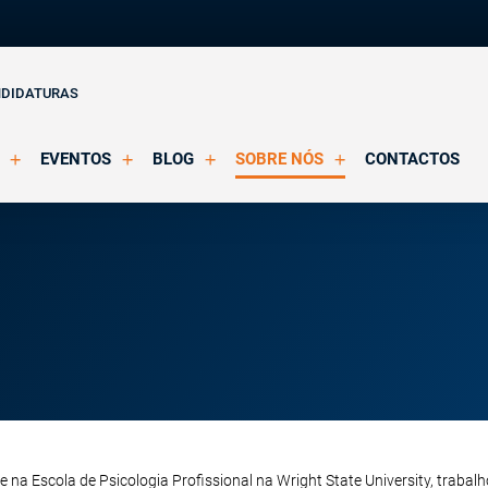
NDIDATURAS
EVENTOS
BLOG
SOBRE NÓS
CONTACTOS
o Clínica
Eventos Agendados
Artigos
Apresentação
Eventos Decorridos
Notícias
Docentes
Multimédia
Formação Acreditada OPP
ições
Parcerias e Certificações
e na Escola de Psicologia Profissional na Wright State University, traba