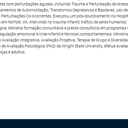
ntes com perturbações agudas, incluindo Trauma e Perturbação de stress
amentos de Automutilação, Transtornos Depressivos e Bipolares, uso de
 e Perturbações Co-ocorrentes. Executou um pós-doutoramento no Hospita
 em Norfolk, VA, intervindo no trauma infantil, tráfico de seres humanos,
gica. Ministra formação comunitária e presta consultoria em programas r
egulação emocional e crise infantil e técnicas comportamentais. Ministra
 Avaliação Integrativa, Avaliação Projetiva, Terapia de Grupo e Diversida
 de Avaliação Psicológica (PAS) da Wright State University, efetua avali
nças e adultos.