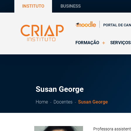
INSTITUTO
BUSINESS
PORTAL DE CA
FORMAÇÃO
SERVIÇOS
Online
Supervisã
Presencial
Consultas
Todas as Formações
Estágios
CRIAP Ed
Susan George
Home
Docentes
Susan George
Professora assistent