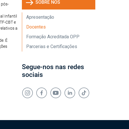
SOBRE NÓS
 pós-
l Infantil
Apresentação
 TF-CBT e
Docentes
elativos a
Formação Acreditada OPP
de. É
Parcerias e Certificações
ações
Segue-nos nas redes
sociais