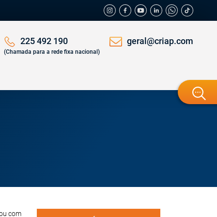
geral@criap.com
225 492 190
(Chamada para a rede fixa nacional)
lhou com