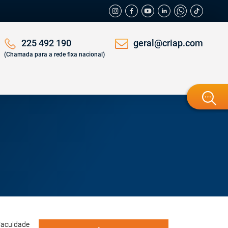
geral@criap.com
225 492 190
(Chamada para a rede fixa nacional)
 Faculdade