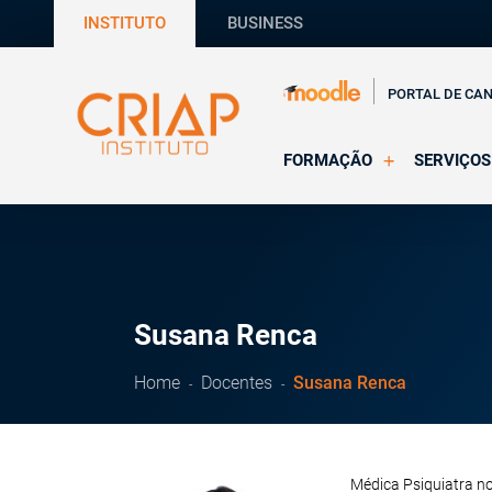
INSTITUTO
BUSINESS
PORTAL DE CA
FORMAÇÃO
SERVIÇOS
Online
Supervisã
Presencial
Consultas
Todas as Formações
Estágios
CRIAP Ed
Susana Renca
Home
Docentes
Susana Renca
Médica Psiquiatra no