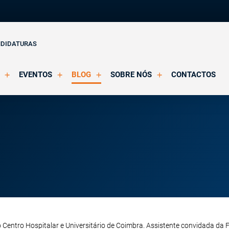
NDIDATURAS
EVENTOS
BLOG
SOBRE NÓS
CONTACTOS
o Clínica
Eventos Agendados
Artigos
Apresentação
Eventos Decorridos
Notícias
Docentes
Multimédia
Formação Acreditada OPP
ições
Parcerias e Certificações
 Centro Hospitalar e Universitário de Coimbra. Assistente convidada da