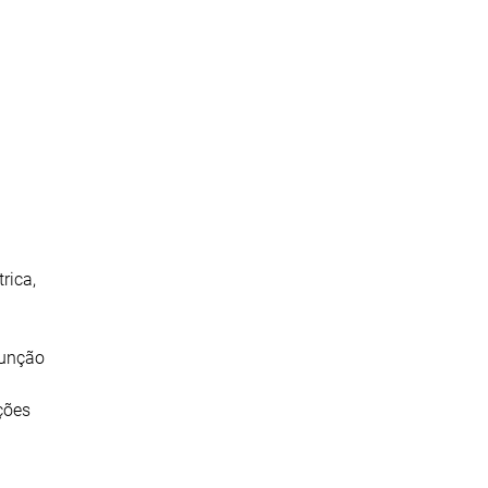
rica,
função
ções