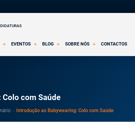
NDIDATURAS
EVENTOS
BLOG
SOBRE NÓS
CONTACTOS
o Clínica
Eventos Agendados
Artigos
Apresentação
Eventos Decorridos
Notícias
Docentes
Multimédia
Formação Acreditada OPP
ições
Parcerias e Certificações
: Colo com Saúde
nário
Introdução ao Babywearing: Colo com Saúde