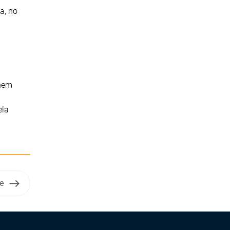
a, no
nhem
ela
e