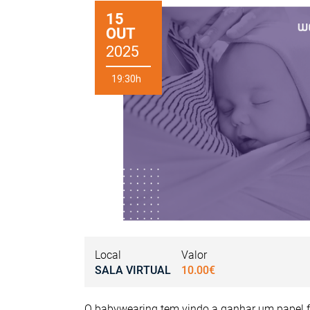
15
OUT
2025
19:30h
Local
Valor
SALA VIRTUAL
10.00€
O babywearing tem vindo a ganhar um papel f