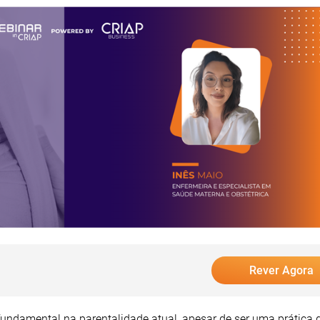
Rever Agora
undamental na parentalidade atual, apesar de ser uma prática 