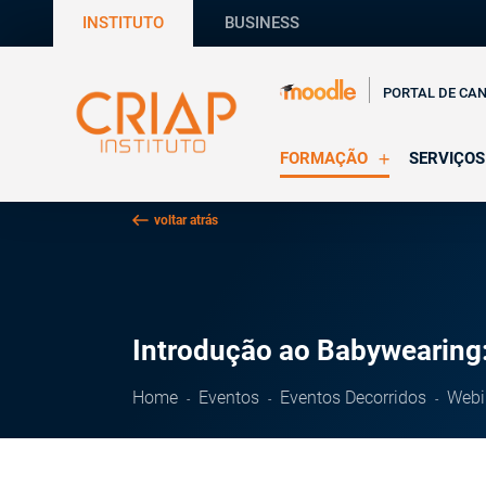
INSTITUTO
BUSINESS
PORTAL DE CA
FORMAÇÃO
SERVIÇOS
Online
Supervisã
voltar atrás
Presencial
Consultas
Todas as Formações
Estágios
CRIAP Ed
Introdução ao Babywearing
Home
Eventos
Eventos Decorridos
Webi