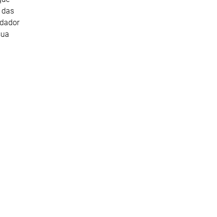
a das
idador
sua