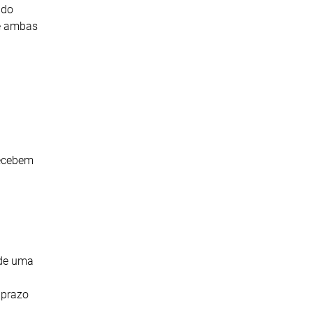
 do
de ambas
recebem
 de uma
 prazo