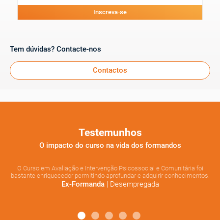
Inscreva-se
Tem dúvidas? Contacte-nos
Contactos
Testemunhos
O impacto do curso na vida dos formandos
ma
O Curso em Avaliação e Intervenção Psicossocial e Comunitária foi
bastante enriquecedor permitindo aprofundar e adquirir conhecimentos.
na
| Desempregada
Ex-Formanda
os
o
de