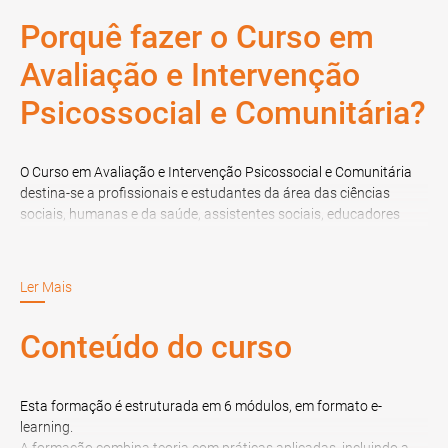
Porquê fazer o Curso em
Avaliação e Intervenção
Psicossocial e Comunitária?
O Curso em Avaliação e Intervenção Psicossocial e Comunitária
destina-se a profissionais e estudantes da área das ciências
sociais, humanas e da saúde, assistentes sociais, educadores
sociais, psicólogos, enfermeiros, equipas comunitárias de saúde
mental, equipas humanitárias, técnicos de intervenção
comunitária, equipas de intervenção psicossocial e outros
Ler Mais
profissionais, bem como a finalistas de Doutoramento, de
Mestrado, de Licenciatura, de Pós-Graduação, de Especialização
Conteúdo do curso
ou MBA, nas áreas referidas.
Esta formação é estruturada em 6 módulos, em formato e-
learning.