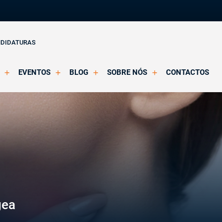
NDIDATURAS
EVENTOS
BLOG
SOBRE NÓS
CONTACTOS
o Clínica
Eventos Agendados
Artigos
Apresentação
Eventos Decorridos
Notícias
Docentes
Multimédia
Formação Acreditada OPP
ições
Parcerias e Certificações
gea