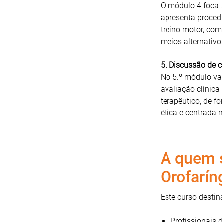
O módulo 4 foca-s
apresenta proced
treino motor, com
meios alternativo
5. Discussão de c
No 5.º módulo vai
avaliação clínica
terapêutico, de f
ética e centrada n
A quem s
Orofarín
Este curso destina
Profissionais 