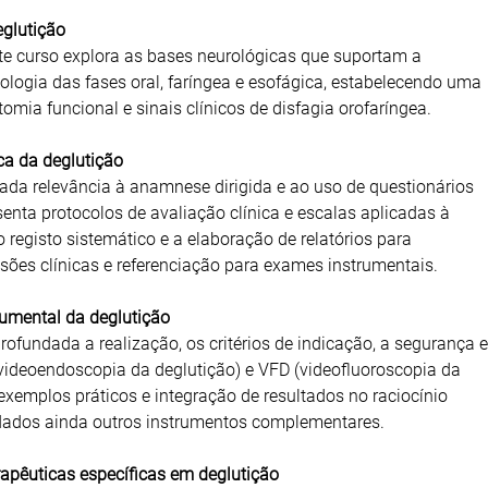
eglutição
te curso explora as bases neurológicas que suportam a
siologia das fases oral, faríngea e esofágica, estabelecendo uma
tomia funcional e sinais clínicos de disfagia orofaríngea.
ica da deglutição
ada relevância à anamnese dirigida e ao uso de questionários
senta protocolos de avaliação clínica e escalas aplicadas à
 o registo sistemático e a elaboração de relatórios para
ões clínicas e referenciação para exames instrumentais.
rumental da deglutição
ofundada a realização, os critérios de indicação, a segurança e
(videoendoscopia da deglutição) e VFD (videofluoroscopia da
exemplos práticos e integração de resultados no raciocínio
rdados ainda outros instrumentos complementares.
apêuticas específicas em deglutição