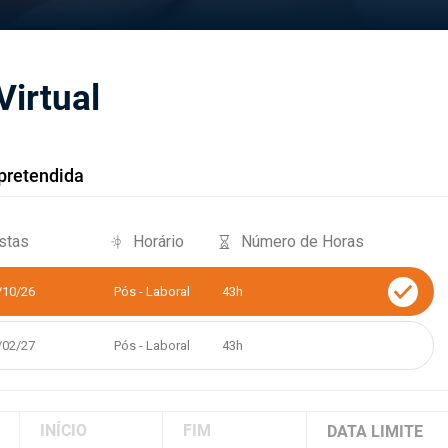
Virtual
pretendida
stas
Horário
Número de Horas
/10/26
Pós - Laboral
43h
/02/27
Pós - Laboral
43h
INÍCIO
FIM
DATA LIMITE