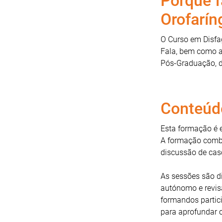
Porquê f
Orofarín
O Curso em Disfag
Fala, bem como a 
Pós-Graduação, d
Conteúd
Esta formação é 
A formação combin
discussão de caso
As sessões são di
autónomo e revisã
formandos partic
para aprofundar 