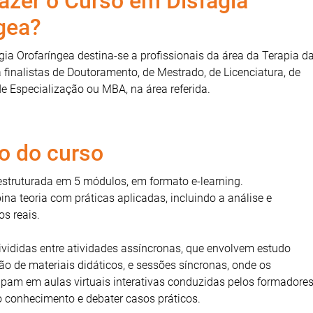
azer o Curso em Disfagia
gea?
ia Orofaríngea destina-se a profissionais da área da Terapia d
finalistas de Doutoramento, de Mestrado, de Licenciatura, de
e Especialização ou MBA, na área referida.
o do curso
estruturada em 5 módulos, em formato e-learning.
a teoria com práticas aplicadas, incluindo a análise e
s reais.
vididas entre atividades assíncronas, que envolvem estudo
o de materiais didáticos, e sessões síncronas, onde os
ipam em aulas virtuais interativas conduzidas pelos formadore
o conhecimento e debater casos práticos.