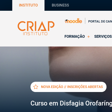
INSTITUTO
BUSINESS
PORTAL DE CA
FORMAÇÃO
SERVIÇOS
Online
Supervisã
Presencial
Consultas
Todas as Formações
Estágios
CRIAP Ed
NOVA EDIÇÃO // INSCRIÇÕES ABERTAS
Curso em Disfagia Orofarín