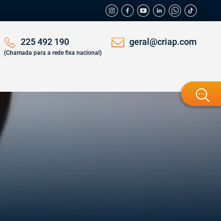
geral@criap.com
225 492 190
(Chamada para a rede fixa nacional)