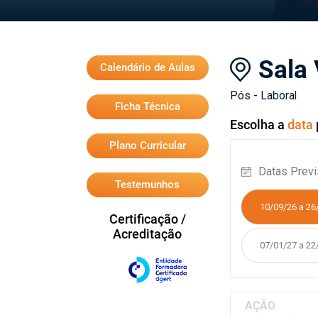
Sala 
Calendário de Aulas
Pós - Laboral
Ficha Técnica
Escolha a
data
Plano Curricular
Datas Previ
Testemunhos
10/09/26 a 26
Certificação /
Acreditação
07/01/27 a 22
AÇÃO