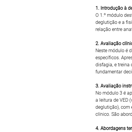
1. Introdução à d
O 1.º módulo des
deglutição e a fi
relação entre ana
2. Avaliação clín
Neste módulo é d
específicos. Apre
disfagia, e treina
fundamentar decis
3. Avaliação inst
No módulo 3 é apr
a leitura de VED 
deglutição), com 
clínico. São abo
4. Abordagens ter