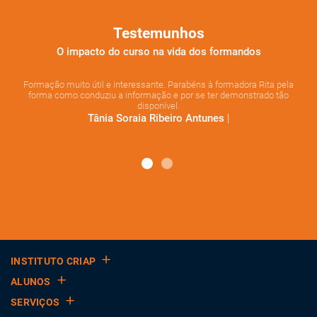
Testemunhos
O impacto do curso na vida dos formandos
Formação muito útil e interessante. Parabéns à formadora Rita pela
m
forma como conduziu a informação e por se ter demonstrado tão
por
disponível.
qu
|
Tânia Soraia Ribeiro Antunes
INSTITUTO CRIAP
ALUNOS
SERVIÇOS