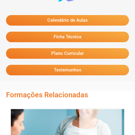
A formação destina-se sobretudo a profissionais da Terapia da Fala e
a estudantes finalistas nas áreas indicadas.
Calendário de Aulas
Que protocolos de avaliação são trabalhados?
São referidos os protocolos MARTINELLI, Teste da Linguinha e
Ficha Técnica
Bristol/BTAT.
Plano Curricular
Testemunhos
Formações Relacionadas