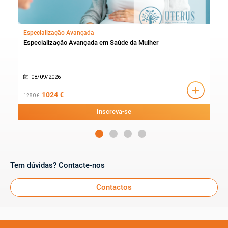
Especialização Avançada
Cur
Especialização Avançada em Saúde da Mulher
Cur
08/09/2026
0
1024 €
1280 €
230 
Inscreva-se
Tem dúvidas? Contacte-nos
Contactos