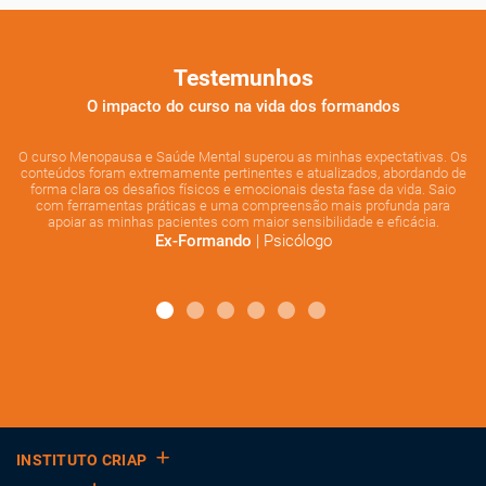
Testemunhos
O impacto do curso na vida dos formandos
O curso Menopausa e Saúde Mental superou as minhas expectativas. Os
conteúdos foram extremamente pertinentes e atualizados, abordando de
forma clara os desafios físicos e emocionais desta fase da vida. Saio
c
com ferramentas práticas e uma compreensão mais profunda para
i
apoiar as minhas pacientes com maior sensibilidade e eficácia.
ps
| Psicólogo
Ex-Formando
mu
so
c
i
INSTITUTO CRIAP