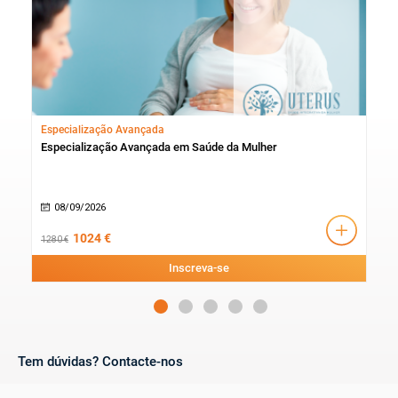
diferentes vivências da menopausa. A discussão será conduzida
em formato de perguntas e respostas.
Especialização Avançada
Cur
Especialização Avançada em Saúde da Mulher
Cur
08/09/2026
1
1024 €
1280 €
300 
Inscreva-se
Tem dúvidas? Contacte-nos