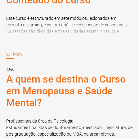
Conteúdo do curso
Este curso é estruturado em sete módulos, lecionados em
formato e-learning, e inclui a análise e discussão de casos reais.
As sessões são divididas entre atividades assíncronas, que
envolvem estudo autónomo e revisão de materiais didáticos, e
sessões síncronas, onde os formandos participam em aulas
virtuais interativas conduzidas pelos formadores.
Ler Mais
1. Enquadramento
456
A quem se destina o Curso
Conheça as diferentes fases do ciclo reprodutivo da mulher e as
em Menopausa e Saúde
trajetórias da
menopausa
. Este módulo oferece uma
contextualização estatística e evolutiva da menopausa,
Mental?
desmistifica mitos e analisa como os serviços de saúde atuais
respondem às necessidades das mulheres neste momento.
Profissionais da área da Psicologia;
2. Impactos da Menopausa na Saúde
Estudantes finalistas de doutoramento, mestrado, licenciatura, de
pós-graduação, especialização ou MBA, na área referida.
Neste curso sobre menopausa, explore os efeitos da menopausa