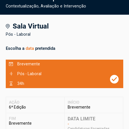
Contextualização, Avaliação e Intervenção
Sala Virtual
Pós - Laboral
Escolha a
data
pretendida
Brevemente
Pós - Laboral
34h
AÇÃO
INÍCIO
6ª Edição
Brevemente
FIM
DATA LIMITE
Brevemente
-
Candidaturas Encerradas