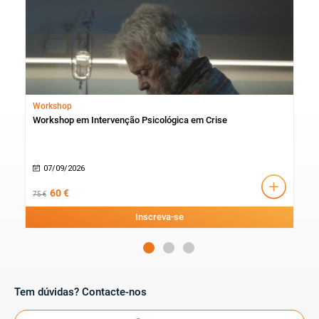
Workshop
Cur
Workshop em Intervenção Psicológica em Crise
Cur
Psic
07/09/2026
1
60 €
75 €
430 
Inscreva-se
Tem dúvidas? Contacte-nos