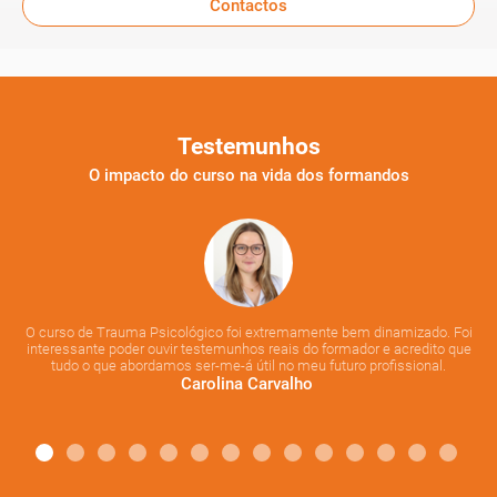
Contactos
Testemunhos
O impacto do curso na vida dos formandos
o
s
t
no
O curso de Trauma Psicológico foi extremamente bem dinamizado. Foi
p
interessante poder ouvir testemunhos reais do formador e acredito que
d
tudo o que abordamos ser-me-á útil no meu futuro profissional.
Carolina Carvalho