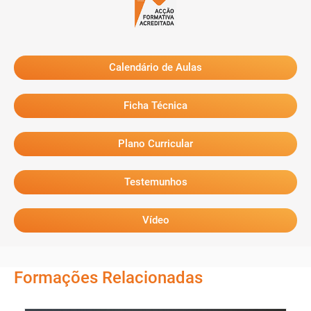
Calendário de Aulas
Ficha Técnica
Plano Curricular
Testemunhos
Vídeo
Formações Relacionadas