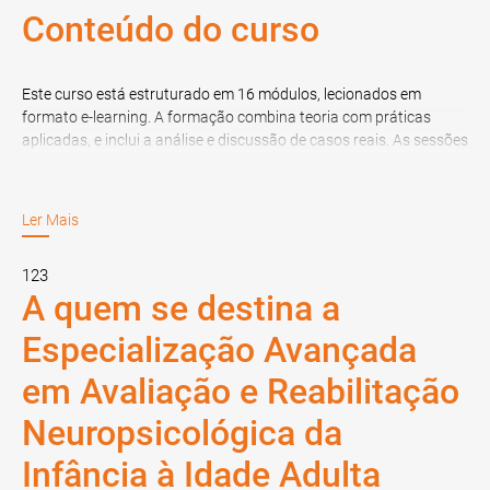
Conteúdo do curso
Este curso está estruturado em 16 módulos, lecionados em
formato e-learning. A formação combina teoria com práticas
aplicadas, e inclui a análise e discussão de casos reais. As sessões
são divididas entre atividades assíncronas, que envolvem estudo
autónomo e revisão de materiais didáticos, e sessões síncronas,
onde os formandos participam em aulas virtuais interativas
Ler Mais
conduzidas pelos formadores
123
1. Reabilitação, comunicação e multidisciplinariedade
A quem se destina a
Especialização Avançada
Conheça os princípios da reabilitação e a importância da
comunicação no processo terapêutico. Adquira competências
em Avaliação e Reabilitação
para gerir emoções, promover a adesão ao tratamento e
trabalhar eficazmente numa equipa multidisciplinar.
Neuropsicológica da
2. Neuropsicologia e neuroanatomia cerebral
Infância à Idade Adulta