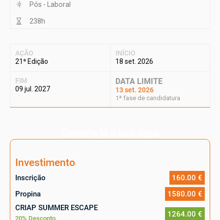
Pós - Laboral
238h
AÇÃO
INÍCIO
21ª Edição
18 set. 2026
FIM
DATA LIMITE
09 jul. 2027
13 set. 2026
1ª fase de candidatura
Garanta já a sua vaga
Investimento
Inscrição
160.00 €
Propina
1580.00 €
CRIAP SUMMER ESCAPE
1264.00 €
20% Desconto