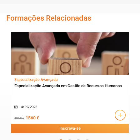
Formações Relacionadas
Especialização Avançada
Esp
Especialização Avançada em Gestão de Recursos Humanos
Esp
Ass
14/09/2026
1
1560 €
1950 €
1380
Inscreva-se