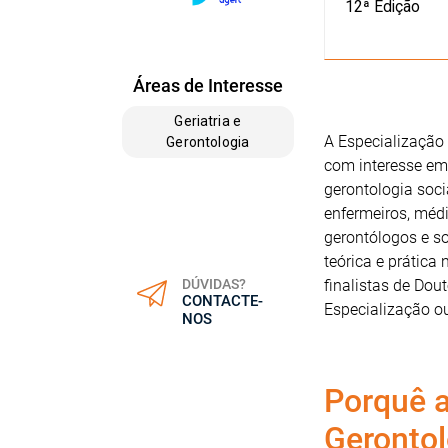
12ª Edição
Áreas de Interesse
Geriatria e
A Especialização 
Gerontologia
com interesse em
gerontologia soc
enfermeiros, médi
gerontólogos e s
teórica e prática
DÚVIDAS?
finalistas de Dou
CONTACTE-
Especialização ou
NOS
Porquê a
Gerontol