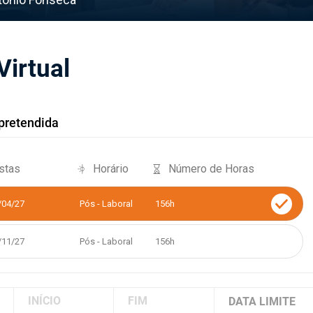
Virtual
pretendida
stas
Horário
Número de Horas
/04/27
Pós - Laboral
156h
/11/27
Pós - Laboral
156h
INÍCIO
FIM
DATA LIMITE