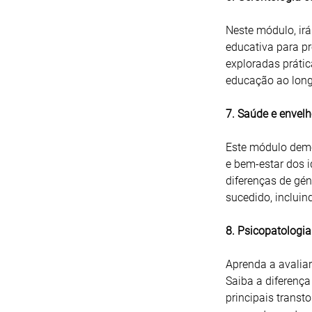
Neste módulo, irá
educativa para p
exploradas prátic
educação ao long
7. Saúde e envel
Este módulo demo
e bem-estar dos 
diferenças de gé
sucedido, incluin
8. Psicopatologi
Aprenda a avalia
Saiba a diferença
principais transt