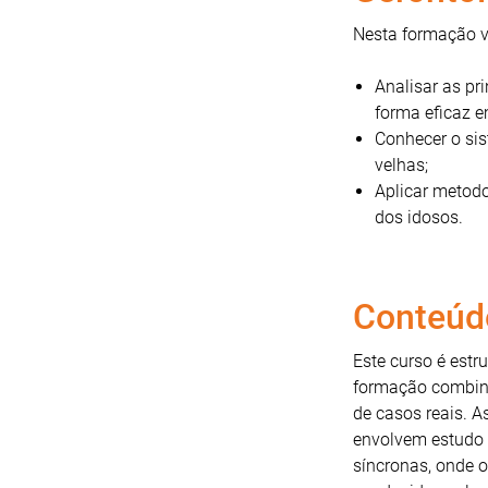
Nesta formação 
Analisar as pri
forma eficaz e
Conhecer o sis
velhas;
Aplicar metodo
dos idosos.
Conteúd
Este curso é estr
formação combina 
de casos reais. A
envolvem estudo 
síncronas, onde o