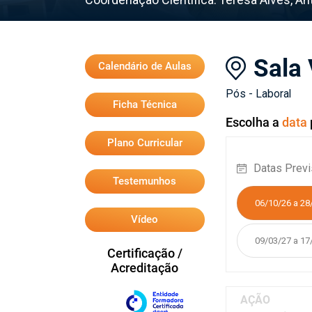
Sala 
Calendário de Aulas
Pós - Laboral
Ficha Técnica
Escolha a
data
Plano Curricular
Datas Previ
Testemunhos
06/10/26 a 28
Vídeo
09/03/27 a 17
Certificação /
Acreditação
AÇÃO