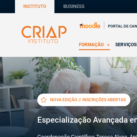
INSTITUTO
BUSINESS
PORTAL DE CA
FORMAÇÃO
SERVIÇOS
Online
Supervisã
Presencial
Consultas
Todas as Formações
Estágios
CRIAP Ed
NOVA EDIÇÃO // INSCRIÇÕES ABERTAS
Especialização Avançada em
Coordenação Científica:
Teresa Alves, A