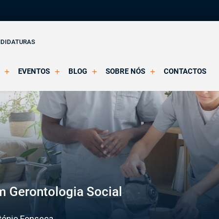
NDIDATURAS
EVENTOS
BLOG
SOBRE NÓS
CONTACTOS
o Clínica
Eventos Agendados
Artigos
Apresentação
Eventos Decorridos
Notícias
Docentes
Multimédia
Formação Acreditada OPP
ições
Parcerias e Certificações
 Gerontologia Social
ntónio Fonseca