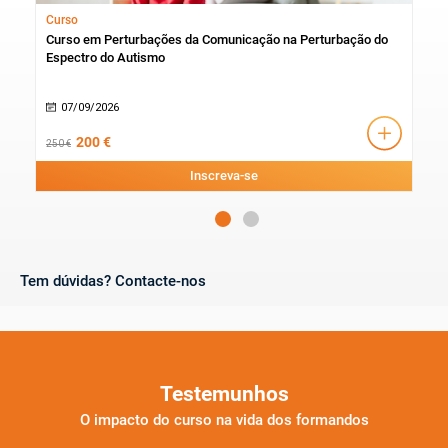
Curso
Esp
Curso em Perturbações da Comunicação na Perturbação do
Esp
Espectro do Autismo
07/09/2026
0
200 €
250 €
1580
Inscreva-se
Tem dúvidas? Contacte-nos
Testemunhos
O impacto do curso na vida dos formandos