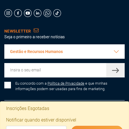
NEWSLETTER
Seja o primeiro a receber notícias
Gestão e Recursos Humanos
Eu concordo com a
Política de Privacidade
e que minhas
informações podem ser usadas para fins de marketing.
Inscrições Esgotadas
Copyright © 2026 Instituto CRIAP
|
Todos os Direitos Reservados
|
Política de Privacidade e Cookies
|
Termos e Condições
|
Mapa do Site
|
Notificar quando estiver disponível
Livro de Reclamações