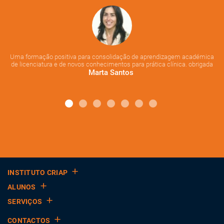
Fo
 na
si
res
Es
as
co
Uma formação positiva para consolidação de aprendizagem académica
de licenciatura e de novos conhecimentos para prática clínica. obrigada
Marta Santos
INSTITUTO CRIAP
ALUNOS
SERVIÇOS
CONTACTOS