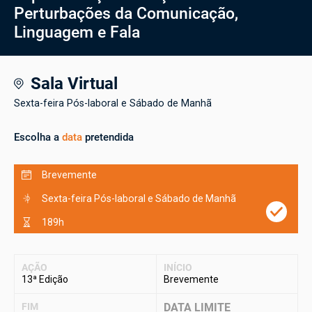
Perturbações da Comunicação,
Linguagem e Fala
Sala Virtual
Sexta-feira Pós-laboral e Sábado de Manhã
Escolha a
data
pretendida
Brevemente
Sexta-feira Pós-laboral e Sábado de Manhã
189h
AÇÃO
INÍCIO
13ª Edição
Brevemente
FIM
DATA LIMITE