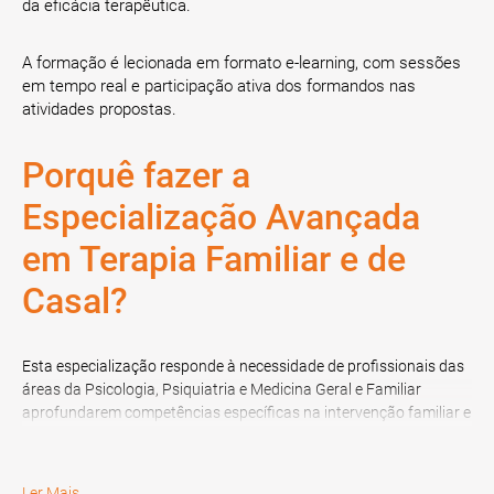
da eficácia terapêutica.
A formação é lecionada em formato e-learning, com sessões
em tempo real e participação ativa dos formandos nas
atividades propostas.
Porquê fazer a
Especialização Avançada
em Terapia Familiar e de
Casal?
Esta especialização responde à necessidade de profissionais das
áreas da Psicologia, Psiquiatria e Medicina Geral e Familiar
aprofundarem competências específicas na intervenção familiar e
conjugal. A formação permite integrar modelos teóricos,
ferramentas de avaliação, técnicas clínicas e reflexão ética, com
aplicabilidade direta em contextos de prática profissional.
Ler Mais