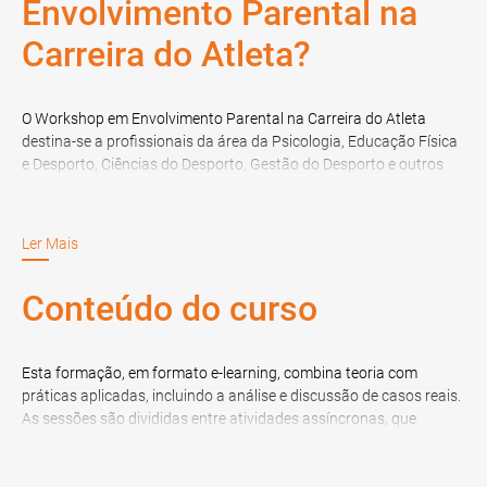
Envolvimento Parental na
Carreira do Atleta?
O Workshop em Envolvimento Parental na Carreira do Atleta
destina-se a profissionais da área da Psicologia, Educação Física
e Desporto, Ciências do Desporto, Gestão do Desporto e outros
licenciados com experiência relevante na área, bem como a
finalistas de Doutoramento, de Mestrado, de Licenciatura, de Pós-
Graduação, de Especialização ou MBA, na área referida.
Ler Mais
Conteúdo do curso
Esta formação, em formato e-learning, combina teoria com
práticas aplicadas, incluindo a análise e discussão de casos reais.
As sessões são divididas entre atividades assíncronas, que
envolvem estudo autónomo e revisão de materiais didáticos, e
sessões síncronas, onde os formandos participam em aulas