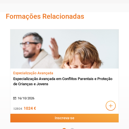
Formações Relacionadas
Especialização Avançada
Esp
Especialização Avançada em Conflitos Parentais e Proteção
Esp
de Crianças e Jovens
Edu
16/10/2026
1
1024 €
1280 €
1380
Inscreva-se