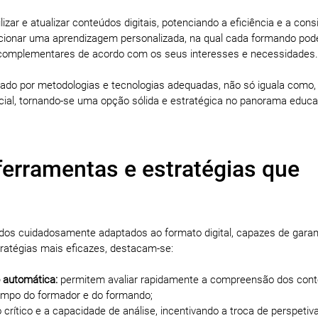
izar e atualizar conteúdos digitais, potenciando a eficiência e a cons
cionar uma aprendizagem personalizada, na qual cada formando pod
s complementares de acordo com os seus interesses e necessidades.
iado por metodologias e tecnologias adequadas, não só iguala como
cial, tornando-se uma opção sólida e estratégica no panorama educa
 ferramentas e estratégias que
dos cuidadosamente adaptados ao formato digital, capazes de garanti
tratégias mais eficazes, destacam-se:
 automática:
permitem avaliar rapidamente a compreensão dos con
tempo do formador e do formando;
ítico e a capacidade de análise, incentivando a troca de perspetiv