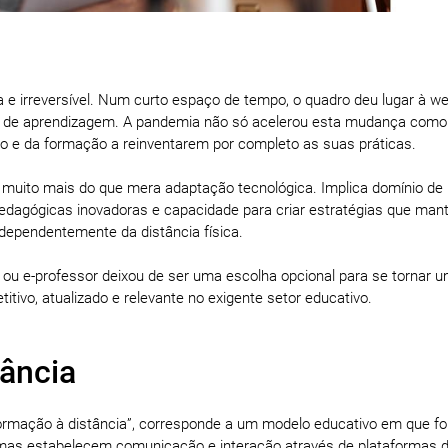
e irreversível. Num curto espaço de tempo, o quadro deu lugar à 
tual de aprendizagem. A pandemia não só acelerou esta mudança como
ção e da formação a reinventarem por completo as suas práticas.
, muito mais do que mera adaptação tecnológica. Implica domínio de
 pedagógicas inovadoras e capacidade para criar estratégias que ma
dependentemente da distância física.
ou e-professor deixou de ser uma escolha opcional para se tornar 
ivo, atualizado e relevante no exigente setor educativo.
tância
ormação à distância”, corresponde a um modelo educativo em que f
as estabelecem comunicação e interação através de plataformas di