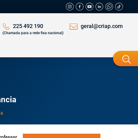
geral@criap.com
225 492 190
(Chamada para a rede fixa nacional)
ância
ia
rofessor