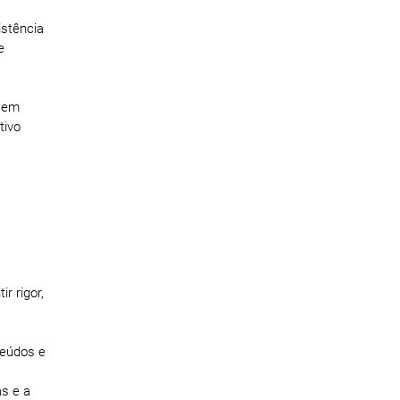
istência
e
, em
tivo
r rigor,
teúdos e
as e a