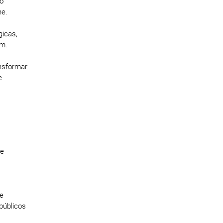
ão
ne.
gicas,
em.
ansformar
e
 e
 e
públicos