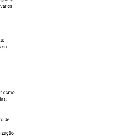
vários
a;
o do
cer como
das,
to de
nização