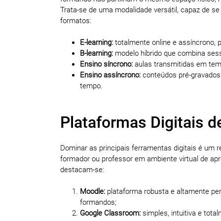
Trata-se de uma modalidade versátil, capaz de se
formatos:
E-learning:
totalmente online e assíncrono, 
B-learning:
modelo híbrido que combina sessõ
Ensino síncrono:
aulas transmitidas em temp
Ensino assíncrono:
conteúdos pré-gravados e
tempo.
Plataformas Digitais d
Dominar as principais ferramentas digitais é um r
formador ou professor em ambiente virtual de ap
destacam-se:
Moodle:
plataforma robusta e altamente per
formandos;
Google Classroom:
simples, intuitiva e tota