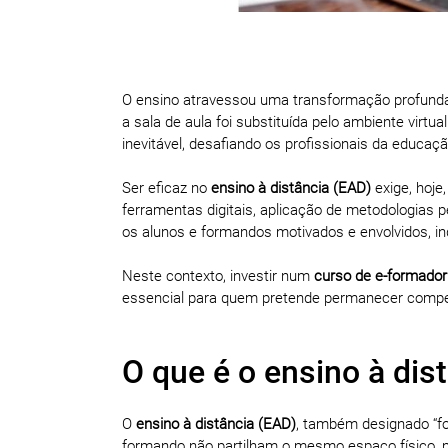
O ensino atravessou uma transformação profunda 
a sala de aula foi substituída pelo ambiente vir
inevitável, desafiando os profissionais da educa
Ser eficaz no
ensino à distância (EAD)
exige, hoje
ferramentas digitais, aplicação de metodologias
os alunos e formandos motivados e envolvidos, in
Neste contexto, investir num
curso de e-formador
essencial para quem pretende permanecer competit
O que é o ensino à dis
O
ensino à distância (EAD)
, também designado “f
formando não partilham o mesmo espaço físico, m