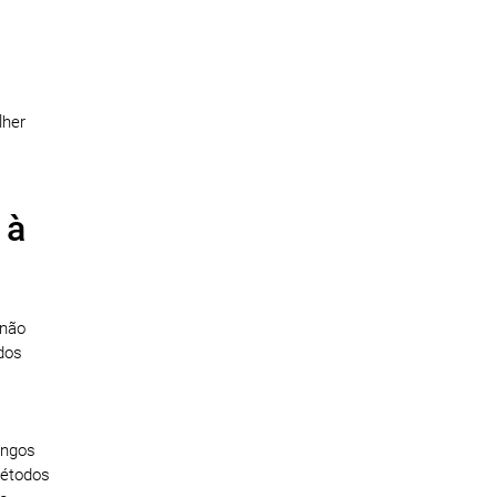
lher
 à
 não
dos
ongos
métodos