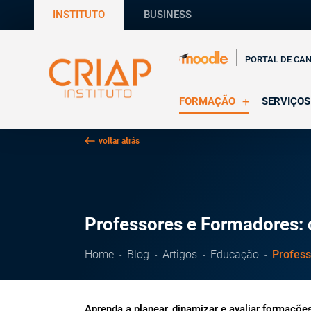
INSTITUTO
BUSINESS
PORTAL DE CA
FORMAÇÃO
SERVIÇOS
Online
Supervisã
voltar atrás
Presencial
Consultas
Todas as Formações
Estágios
CRIAP Ed
Professores e Formadores: 
Home
Blog
Artigos
Educação
Profess
Aprenda a planear, dinamizar e avaliar formaçõ