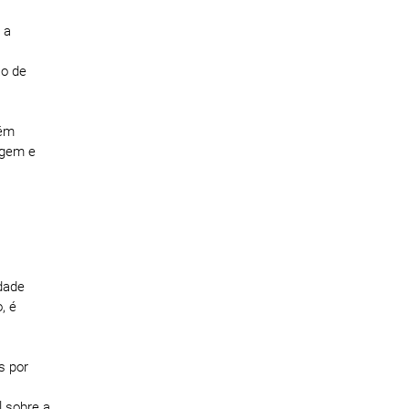
 a
ão de
bém
agem e
dade
, é
s por
 sobre a