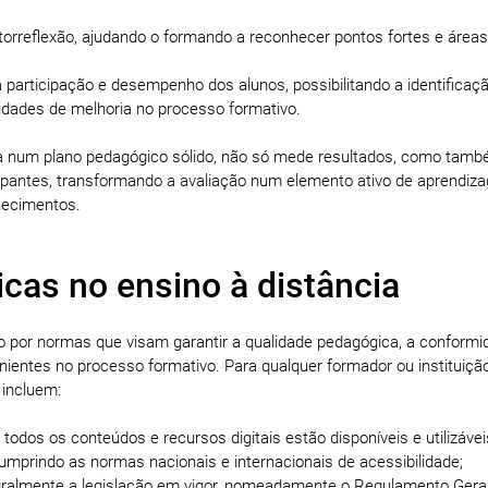
orreflexão, ajudando o formando a reconhecer pontos fortes e áreas
 participação e desempenho dos alunos, possibilitando a identificaç
nidades de melhoria no processo formativo.
da num plano pedagógico sólido, não só mede resultados, como tam
cipantes, transformando a avaliação num elemento ativo de aprendiz
hecimentos.
icas no ensino à distância
o por normas que visam garantir a qualidade pedagógica, a conformi
enientes no processo formativo. Para qualquer formador ou instituição
 incluem:
todos os conteúdos e recursos digitais estão disponíveis e utilizávei
mprindo as normas nacionais e internacionais de acessibilidade;
gralmente a legislação em vigor, nomeadamente o Regulamento Geral