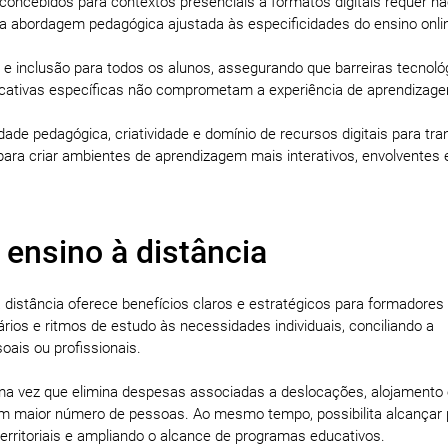
oncebidos para contextos presenciais a formatos digitais requer n
abordagem pedagógica ajustada às especificidades do ensino onli
de e inclusão para todos os alunos, assegurando que barreiras tecnoló
ucativas específicas não comprometam a experiência de aprendizag
dade pedagógica, criatividade e domínio de recursos digitais para tr
para criar ambientes de aprendizagem mais interativos, envolventes 
 ensino à distância
distância oferece benefícios claros e estratégicos para formadores
ários e ritmos de estudo às necessidades individuais, conciliando a
ais ou profissionais.
uma vez que elimina despesas associadas a deslocações, alojamento
 um maior número de pessoas. Ao mesmo tempo, possibilita alcançar 
erritoriais e ampliando o alcance de programas educativos.