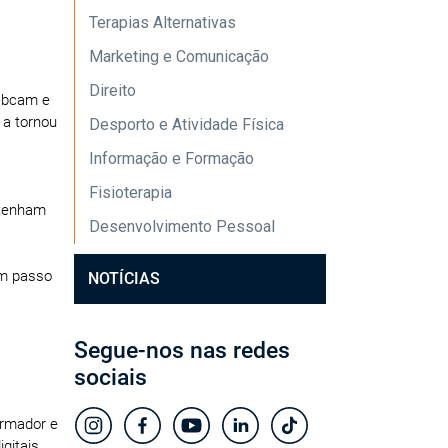
Terapias Alternativas
Marketing e Comunicação
Direito
webcam e
 a tornou
Desporto e Atividade Física
Informação e Formação
Fisioterapia
ntenham
Desenvolvimento Pessoal
um passo
NOTÍCIAS
Segue-nos nas redes
sociais
ormador e
gitais.