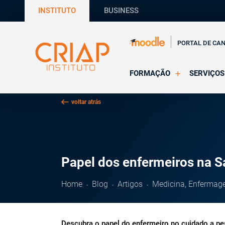
INSTITUTO
BUSINESS
PORTAL DE CA
FORMAÇÃO
SERVIÇOS
Online
Supervisã
voltar atrás
Presencial
Consultas
Todas as Formações
Estágios
CRIAP Ed
Papel dos enfermeiros na 
Home
Blog
Artigos
Medicina, Enfermag
Descubra o papel do enfermeiro no cuidado a p