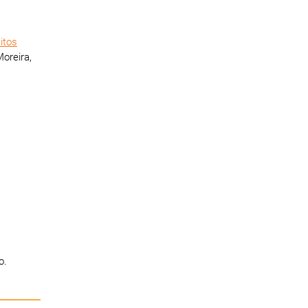
itos
oreira,
o.