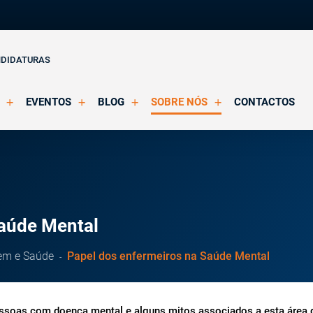
NDIDATURAS
EVENTOS
BLOG
SOBRE NÓS
CONTACTOS
o Clínica
Eventos Agendados
Artigos
Apresentação
Eventos Decorridos
Notícias
Docentes
Multimédia
Formação Acreditada OPP
ições
Parcerias e Certificações
Saúde Mental
em e Saúde
Papel dos enfermeiros na Saúde Mental
essoas com doença mental e alguns mitos associados a esta área 