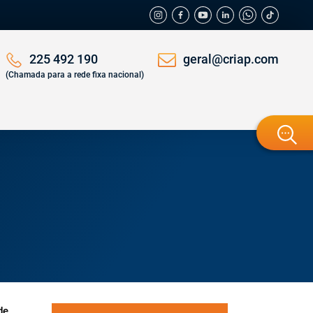
geral@criap.com
225 492 190
(Chamada para a rede fixa nacional)
de