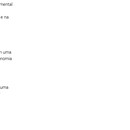
 mental
 e na
em uma
tonomia
r uma
r