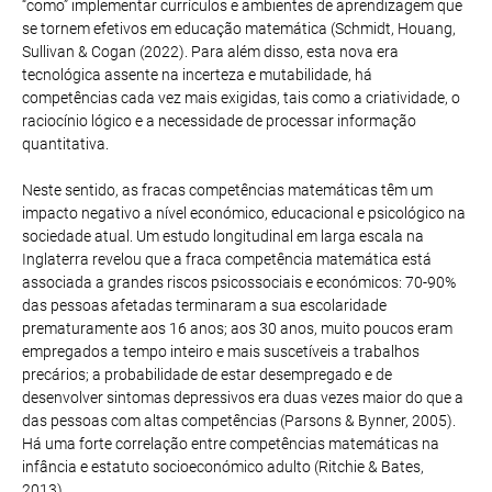
“como” implementar currículos e ambientes de aprendizagem que
se tornem efetivos em educação matemática (Schmidt, Houang,
Sullivan & Cogan (2022). Para além disso, esta nova era
tecnológica assente na incerteza e mutabilidade, há
competências cada vez mais exigidas, tais como a criatividade, o
raciocínio lógico e a necessidade de processar informação
quantitativa.
Neste sentido, as fracas competências matemáticas têm um
impacto negativo a nível económico, educacional e psicológico na
sociedade atual. Um estudo longitudinal em larga escala na
Inglaterra revelou que a fraca competência matemática está
associada a grandes riscos psicossociais e económicos: 70-90%
das pessoas afetadas terminaram a sua escolaridade
prematuramente aos 16 anos; aos 30 anos, muito poucos eram
empregados a tempo inteiro e mais suscetíveis a trabalhos
precários; a probabilidade de estar desempregado e de
desenvolver sintomas depressivos era duas vezes maior do que a
das pessoas com altas competências (Parsons & Bynner, 2005).
Há uma forte correlação entre competências matemáticas na
infância e estatuto socioeconómico adulto (Ritchie & Bates,
2013).