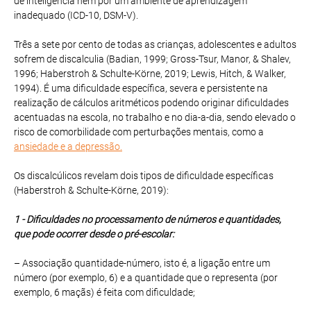
de inteligência nem por um ambiente de aprendizagem
inadequado (ICD-10, DSM-V).
Três a sete por cento de todas as crianças, adolescentes e adultos
sofrem de discalculia (Badian, 1999; Gross-Tsur, Manor, & Shalev,
1996; Haberstroh & Schulte-Körne, 2019; Lewis, Hitch, & Walker,
1994). É uma dificuldade específica, severa e persistente na
realização de cálculos aritméticos podendo originar dificuldades
acentuadas na escola, no trabalho e no dia-a-dia, sendo elevado o
risco de comorbilidade com perturbações mentais, como a
ansiedade e a depressão.
Os discalcúlicos revelam dois tipos de dificuldade específicas
(Haberstroh & Schulte-Körne, 2019):
1 - Dificuldades no processamento de números e quantidades,
que pode ocorrer desde o pré-escolar:
– Associação quantidade-número, isto é, a ligação entre um
número (por exemplo, 6) e a quantidade que o representa (por
exemplo, 6 maçãs) é feita com dificuldade;