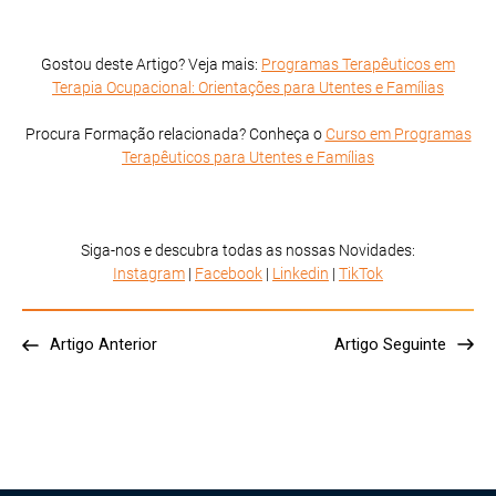
Gostou deste Artigo? Veja mais:
Programas Terapêuticos em
Terapia Ocupacional: Orientações para Utentes e Famílias
Procura Formação relacionada? Conheça o
Curso em Programas
Terapêuticos para Utentes e Famílias
Siga-nos e descubra todas as nossas Novidades:
Instagram
|
Facebook
|
Linkedin
|
TikTok
Artigo Anterior
Artigo Seguinte