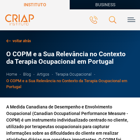
INSTITUTO
BUSINESS
voltar atrás
O COPM e a Sua Relevância no Contexto
da Terapia Ocupacional em Portugal
Home
Blog
Artigos
Terapia Ocupacional
O COPM e a Sua Relevância no Contexto da Terapia Ocupacional em
Portugal
A Medida Canadiana de Desempenho e Envolvimento
Ocupacional (Canadian Occupational Performance Measure -
COPM) é um instrumento individualizado centrado no cliente,
utilizado por terapeutas ocupacionais para capturar
informações sobre as dificuldades do cliente em realizar
atividades diárias que considera importantes. O COPM foi