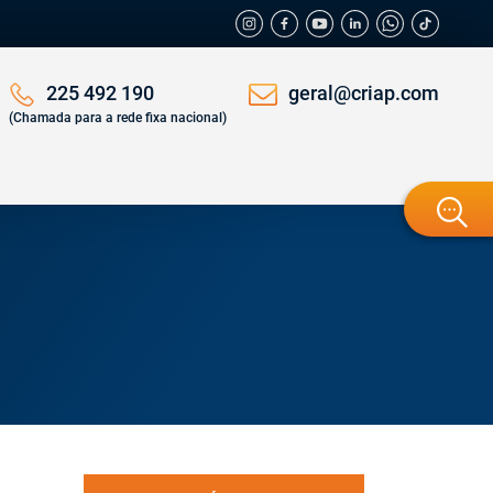
geral@criap.com
225 492 190
(Chamada para a rede fixa nacional)