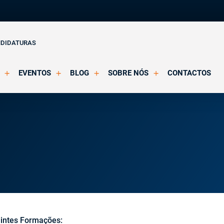
NDIDATURAS
EVENTOS
BLOG
SOBRE NÓS
CONTACTOS
o Clínica
Eventos Agendados
Artigos
Apresentação
Eventos Decorridos
Notícias
Docentes
Multimédia
Formação Acreditada OPP
ições
Parcerias e Certificações
intes Formações: