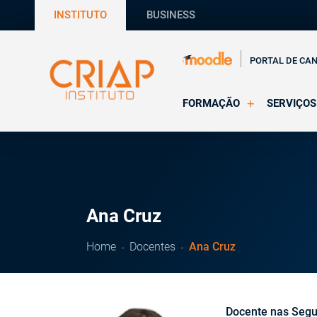
INSTITUTO
BUSINESS
PORTAL DE CA
FORMAÇÃO
SERVIÇOS
Online
Supervisã
Presencial
Consultas
Todas as Formações
Estágios
CRIAP Ed
Ana Cruz
Home
Docentes
Ana Cruz
Docente nas Segu