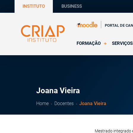
INSTITUTO
BUSINESS
PORTAL DE CA
FORMAÇÃO
SERVIÇOS
Online
Supervisã
Presencial
Consultas
Todas as Formações
Estágios
CRIAP Ed
Joana Vieira
Home
Docentes
Joana Vieira
Mestrado integrado 