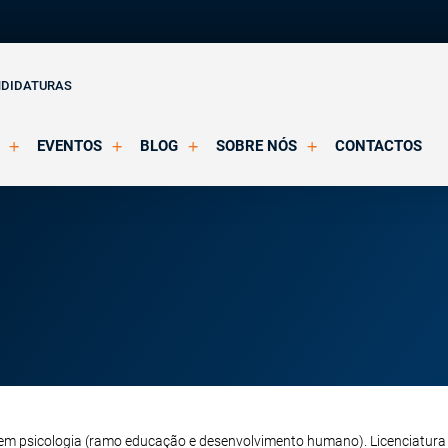
NDIDATURAS
EVENTOS
BLOG
SOBRE NÓS
CONTACTOS
o Clínica
Eventos Agendados
Artigos
Apresentação
Eventos Decorridos
Notícias
Docentes
Multimédia
Formação Acreditada OPP
ições
Parcerias e Certificações
em psicologia (ramo educação e desenvolvimento humano). Licenciatur