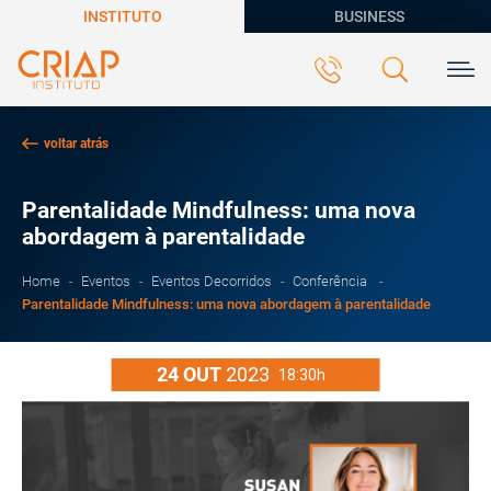
INSTITUTO
BUSINESS
voltar atrás
Parentalidade Mindfulness: uma nova
abordagem à parentalidade
Home
Eventos
Eventos Decorridos
Conferência
Parentalidade Mindfulness: uma nova abordagem à parentalidade
24
OUT
2023
18:30h