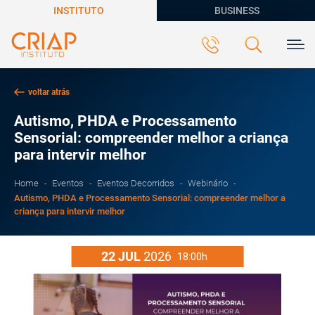
INSTITUTO
BUSINESS
voltar atrás
Autismo, PHDA e Processamento
Sensorial: compreender melhor a criança
para intervir melhor
Home
Eventos
Eventos Decorridos
Webinário
Autismo, PHDA e Processamento Sensorial: compreender melhor a
criança para intervir melhor
22
JUL
2026
18:00h