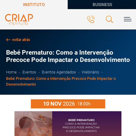
INSTITUTO
BUSINESS
voltar atrás
Bebé Prematuro: Como a Intervenção
Precoce Pode Impactar o Desenvolvimento
Home
Eventos
Eventos Agendados
Webinário
Bebé Prematuro: Como a Intervenção Precoce Pode Impactar o
Desenvolvimento
10
NOV
2026
18:00h