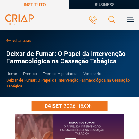
INSTITUTO
BUSINESS
voltar atrás
Deixar de Fumar: O Papel da Intervenção
Farmacológica na Cessação Tabágica
Home
Eventos
Eventos Agendados
Webinário
Deixar de Fumar: O Papel da Intervenção Farmacológica na Cessação
Tabágica
04
SET
2026
18:00h