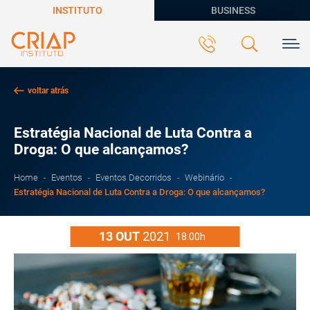
INSTITUTO
BUSINESS
voltar atrás
Estratégia Nacional de Luta Contra a
Droga: O que alcançamos?
Home
Eventos
Eventos Decorridos
Webinário
Estratégia Nacional de Luta Contra a Droga: O que alcançamos?
13
OUT
2021
18:00h